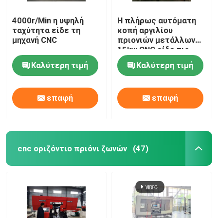
4000r/Min η υψηλή
Η πλήρως αυτόματη
ταχύτητα είδε τη
κοπή αργιλίου
μηχανή CNC
πριονιών μετάλλων
15kw CNC είδε τις
μηχανές 4000r/min
Καλύτερη τιμή
Καλύτερη τιμή
επαφή
επαφή
cnc οριζόντιο πριόνι ζωνών
(47)