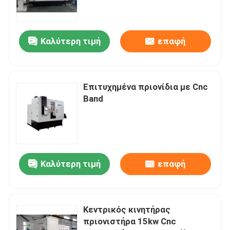
CNC πριόνι μετάλλων
Καλύτερη τιμή
επαφή
cnc οριζόντιο πριόνι ζωνών
Επιτυχημένα πριονίδια με Cnc
CNC κάθετο πριόνι ζωνών
Band
cnc πριόνι επιτροπής
Πριόνι πιάτων αργιλίου
Καλύτερη τιμή
επαφή
Πριόνι κοπής σχεδιαγράμματος αργιλίου
Κεντρικός κινητήρας
πριονιστήρα 15kw Cnc
Πριονίζοντας γραμμή