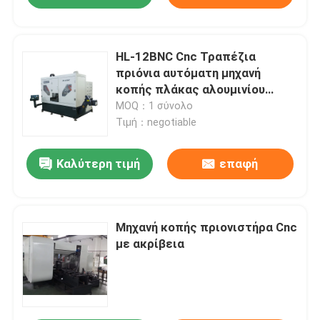
HL-12BNC Cnc Τραπέζια
πριόνια αυτόματη μηχανή
κοπής πλάκας αλουμινίου
γρήγορα
MOQ：1 σύνολο
Τιμή：negotiable
Καλύτερη τιμή
επαφή
Μηχανή κοπής πριονιστήρα Cnc
με ακρίβεια