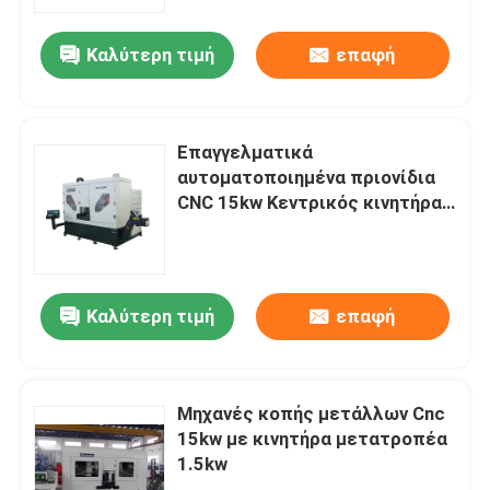
Καλύτερη τιμή
επαφή
Γύρος εργοστασίων
Ποιοτικός έλεγχος
Επαγγελματικά
αυτοματοποιημένα πριονίδια
Μας ελάτε σε επαφή με
CNC 15kw Κεντρικός κινητήρας
πριονιού KC-03 Κρουπτική
βαλβίδα ελέγχου
Ειδήσεις
Καλύτερη τιμή
επαφή
Ζητήστε ένα απόσπασμα
CNC κυκλικό πριόνι
Μηχανές κοπής μετάλλων Cnc
15kw με κινητήρα μετατροπέα
1.5kw
CNC πριόνια ζωνών