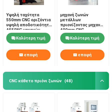
Υψηλή ταχύτητα
μηχανή ζωνών
550mm CNC οριζόντια
μετάλλων
υψηλή αποδοτικότητα
πριονίζοντας μηχανών
A550NC μηχανών
400mm CNC
πριονιών ζωνών
πριονίζοντας πλήρως
Καλύτερη τιμή
Καλύτερη τιμή
αυτόματη
επαφή
επαφή
CNC κάθετο πριόνι ζωνών
(48)