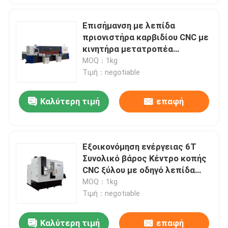
Επισήμανση με λεπίδα
πριονιστήρα καρβιδίου CNC με
κινητήρα μετατροπέα
εξοικονόμησης ενέργειας
MOQ：1kg
Τιμή：negotiable
Καλύτερη τιμή
επαφή
Εξοικονόμηση ενέργειας 6T
Συνολικό βάρος Κέντρο κοπής
CNC ξύλου με οδηγό λεπίδα
καρβιδίου
MOQ：1kg
Τιμή：negotiable
Καλύτερη τιμή
επαφή