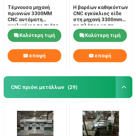
Τέμνουσα μηχανή
Η βαρέων καθηκόντων
πριονιών 3300MM
CNC εγκύκλιος είδε
CNC αυτόματη
στη μηχανή 3300mm
κυκλική για το πιάτο
το πλάτος με τη
χαλκού που πριονίζει
σερβο μηχανή σίτισης
Καλύτερη τιμή
Καλύτερη τιμή
HL-10CNC
3
επαφή
επαφή
CNC πριόνι μετάλλων
(29)