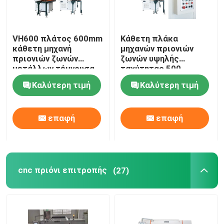
VH600 πλάτος 600mm
Κάθετη πλάκα
κάθετη μηχανή
μηχανών πριονιών
πριονιών ζωνών
ζωνών υψηλής
μετάλλων τέμνουσα
ταχύτητας 500-
για το αλουμίνιο
2000m/Min CNC που
Καλύτερη τιμή
Καλύτερη τιμή
κόβει VH600
επαφή
επαφή
cnc πριόνι επιτροπής
(27)