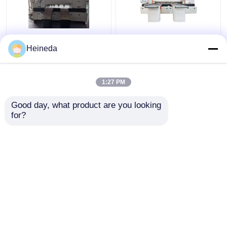
CNC ακρίβειας η
Η γρήγορη επιτροπή
Heineda
επιτροπή είδε στην
ακρίβειας 9m/Min CNC
επιτροπή την κυκλική
είδε στη μηχανή 2
μηχανή 2600mm
καθίσματα υψηλή
1:27 PM
πριονιών τέμνον
λειτουργούσα
Καλύτερη τιμή
Καλύτερη τιμή
μήκος HL-6BNC
αποδοτικότητα
Good day, what product are you looking 
for?
επαφή
επαφή
Δείτε περισσότερων
Αρχική Σελίδα
Περίπου εμείς
επαφή
Desktop Site
Sitemap
Privacy Policy