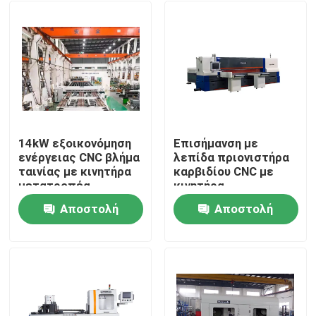
14kW εξοικονόμηση
Επισήμανση με
ενέργειας CNC βλήμα
λεπίδα πριονιστήρα
ταινίας με κινητήρα
καρβιδίου CNC με
μετατροπέα
κινητήρα
μετατροπέα
Αποστολή
Αποστολή
εξοικονόμησης
Σπίτι
ενέργειας
ερώτησης
ερώτησης
Προϊόντα
Περίπου εμείς