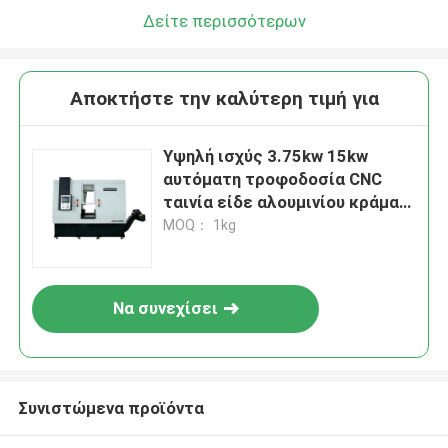
Δείτε περισσότερων
Αποκτήστε την καλύτερη τιμή για
Υψηλή ισχύς 3.75kw 15kw
αυτόματη τροφοδοσία CNC
ταινία είδε αλουμινίου κράμα
κοπής μηχανή
MOQ： 1kg
Να συνεχίσει
Συνιστώμενα προϊόντα