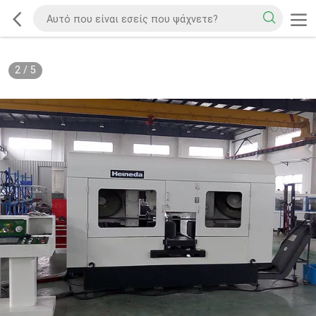
2
/
5