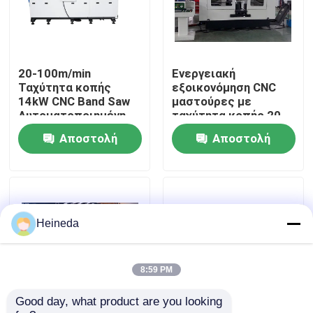
Γύρος εργοστασίων
20-100m/min
Ενεργειακή
Ποιοτικός έλεγχος
Ταχύτητα κοπής
εξοικονόμηση CNC
14kW CNC Band Saw
μαστούρες με
Αυτοματοποιημένη
ταχύτητα κοπής 20-
Μας ελάτε σε επαφή με
εκκένωση
100m/min
Αποστολή
Αποστολή
πριονιστικής σκόνης
ερώτησης
ερώτησης
Ειδήσεις
Ζητήστε ένα απόσπασμα
Heineda
CNC κυκλικό πριόνι
8:59 PM
Good day, what product are you looking 
CNC πριόνια ζωνών