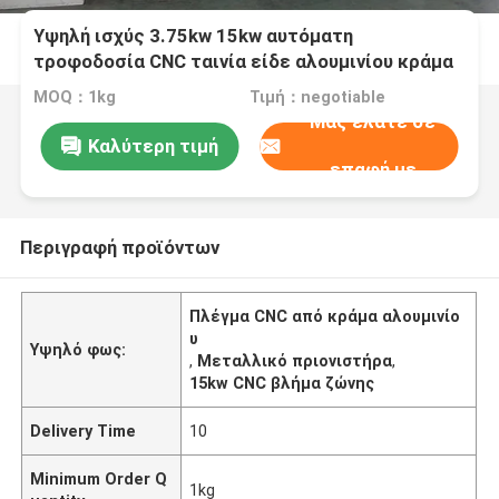
Υψηλή ισχύς 3.75kw 15kw αυτόματη
τροφοδοσία CNC ταινία είδε αλουμινίου κράμα
κοπής μηχανή
MOQ：1kg
Τιμή：negotiable
Μας ελάτε σε
Καλύτερη τιμή
επαφή με
Περιγραφή προϊόντων
Πλέγμα CNC από κράμα αλουμινίο
υ
Υψηλό φως:
,
Μεταλλικό πριονιστήρα
,
15kw CNC βλήμα ζώνης
Delivery Time
10
Minimum Order Q
1kg