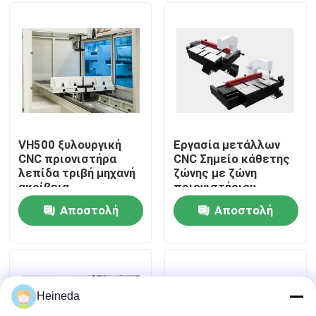
Γύρος εργοστασίων
Ποιοτικός έλεγχος
Μας ελάτε σε επαφή με
VH500 ξυλουργική
Εργασία μετάλλων
CNC πριονιστήρα
CNC Σημείο κάθετης
λεπίδα τριβή μηχανή
ζώνης με ζώνη
Ειδήσεις
ακρίβεια
πριονιστήριου
Ταχύτητα
Αποστολή
Αποστολή
200/2000m/min
Ζητήστε ένα απόσπασμα
Χωρίς βήματα
ερώτησης
ερώτησης
ρυθμιζόμενο
CNC κυκλικό πριόνι
Heineda
CNC πριόνια ζωνών