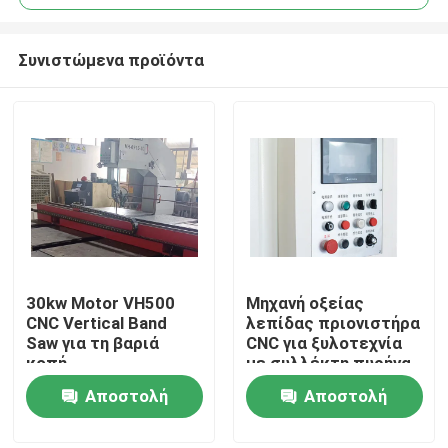
Συνιστώμενα προϊόντα
30kw Motor VH500
Μηχανή οξείας
Σπίτι
CNC Vertical Band
λεπίδας πριονιστήρα
Saw για τη βαριά
CNC για ξυλοτεχνία
κοπή
με συλλέκτη πυρήνα
Προϊόντα
διήθησης με παλμούς
Αποστολή
Αποστολή
15HP
ερώτησης
ερώτησης
Περίπου εμείς