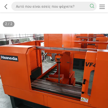
2
/
2