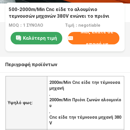
500-2000m/Min Cnc είδε το αλουμίνιο
τεμνουσών μηχανών 380V ενώνει το πριόνι
VF4550-12
MOQ：1 ΣΥΝΟΛΟ
Τιμή：negotiable
Μας ελάτε σε
Καλύτερη τιμή
επαφή με
Περιγραφή προϊόντων
2000m/Min Cnc είδε την τέμνουσα
μηχανή
,
2000m/Min Πριόνι ζωνών αλουμινίο
Υψηλό φως:
υ
,
Cnc είδε την τέμνουσα μηχανή 380
V