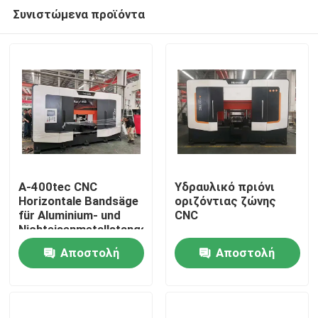
Συνιστώμενα προϊόντα
A-400tec CNC
Υδραυλικό πριόνι
Horizontale Bandsäge
οριζόντιας ζώνης
für Aluminium- und
CNC
Σπίτι
Nichteisenmetallstangen
mit automatischer
Αποστολή
Αποστολή
Zuführung und
Προϊόντα
Positionierung
ερώτησης
ερώτησης
Περίπου εμείς