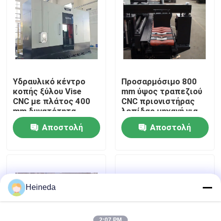
Γύρος εργοστασίων
Ποιοτικός έλεγχος
Υδραυλικό κέντρο
Προσαρμόσιμο 800
Μας ελάτε σε επαφή με
κοπής ξύλου Vise
mm ύψος τραπεζιού
CNC με πλάτος 400
CNC πριονιστήρας
mm δυνατότητα
λεπίδας μηχανή για
πριονισμού
την οξύνεια
Ειδήσεις
Αποστολή
Αποστολή
διαφορετικών
λεπίδων
ερώτησης
ερώτησης
Ζητήστε ένα απόσπασμα
CNC κυκλικό πριόνι
Heineda
CNC πριόνια ζωνών
2:07 PM