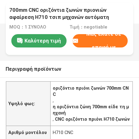
700mm CNC οριζόντια ζωνών πριονιών
αφαίρεση H710 τσιπ μηχανών αυτόματη
MOQ：1 ΣΥΝΟΛΟ
Τιμή：negotiable
Μας ελάτε σε
Καλύτερη τιμή
επαφή με
Περιγραφή προϊόντων
οριζόντιο πριόνι ζωνών 700mm CN
C
,
Υψηλό φως:
η οριζόντια ζώνη 700mm είδε τη μ
ηχανή
,
CNC οριζόντιο πριόνι H710 ζωνών
Αριθμό μοντέλου
H710 CNC