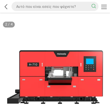
2
/
4