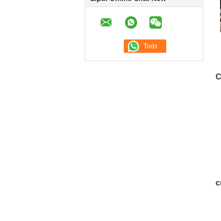
C
ζω
c