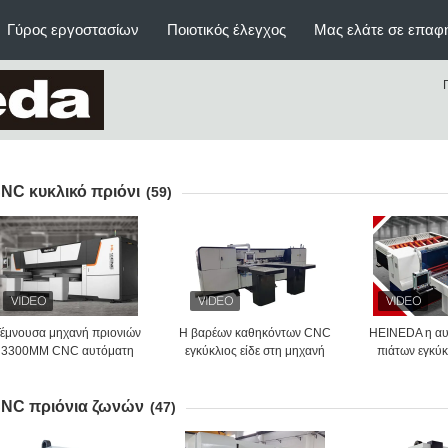
Γύρος εργοστασίων
Ποιοτικός έλεγχος
Μας ελάτε σε επαφ
NC κυκλικό πριόνι
(59)
Τέμνουσα μηχανή πριονιών
Η βαρέων καθηκόντων CNC
HEINEDA η α
3300MM CNC αυτόματη
εγκύκλιος είδε στη μηχανή
πιάτων εγκύκ
υκλική για το πιάτο χαλκού
3300mm το πλάτος με τη
πριονίσει ακρ
που πριονίζει HL-10CNC
σερβο μηχανή σίτισης 3
ταχύτητας
NC πριόνια ζωνών
(47)