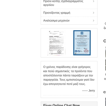
Πριόνι κοπής σχεδιαγράμματος
αργιλίου
Πριονίζοντας γραμμή
Αναλώσιμα μηχανών
ζ
C
Ο χρόνος παράδοσης είναι γρήγορος
και πολύ σημαντικός: τα προϊόντα που
αποστέλλονται πάντα ταιριάζουν με την
α
παραγγελία. Τους εμπιστεύομαι γιατί δεν
έχω απογοητευτεί ποτέ μαζί τους.
—— Jerry
c
Είμαι Online Chat Now