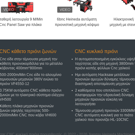
ταθερή λειτουργία 9 M/Min
6bnc Heineda αυτόματη
Ηλεκτρονική 
Cnc Panel Saw για πλάκα
πριονιστική μηχανή κόψιμο
μηχανή με στεν
αλουμινίου
αλουμινίου / χαλκού /
πλαστικών πλακών
CNC κάθετο πριόνι ζωνών
CNC κυκλικό πριόνι
Cnc είδε στην τέμνουσα μηχανή την
Η αυτοματοποιημένη εγκύκλιος υψη
κάθετη πριονοκορδέλλα για το μέταλλο
ταχύτητας είδε στη μηχανή 3800mm 
κόβοντας 400mm*800mm
πριόνι κοπής φύλλων Cnc χαλκού
500-2000m/Min Cnc είδε το αλουμίνιο
Ημι αυτόματη Hacksaw μετάλλων
τεμνουσών μηχανών 380V ενώνει το
πριονιών αμυχών δύναμης τέμνουσα
πριόνι VF4550-12
διαστημική αποταμίευση μηχανών
0.75KW αυτόματο CNC κάθετο πριόνι
2 καθίσματα που επιπλέουν CNC
ζωνών με το ηλεκτρικό σύστημα ελέγχου
πλατφορμών την υδραυλική δύναμη
VH500
μηχανών πριονιών εύκολη να
λειτουργήσει
Κάθετη πλάκα μηχανών πριονιών
ζωνών υψηλής ταχύτητας 500-
Τέμνουσα μηχανή πριονιών 3300MM
2000m/Min CNC που κόβει VH600
CNC αυτόματη κυκλική για το πιάτο
χαλκού που πριονίζει HL-10CNC
ητας CNC κυκλικό πριόνι προμηθευτής. © 2022 - 2026 Jiangsu Heineda Machinery Ind