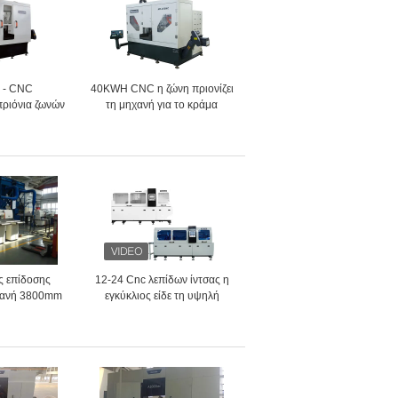
α - CNC
40KWH CNC η ζώνη πριονίζει
πριόνια ζωνών
τη μηχανή για το κράμα
 το κράμα
αργιλίου γύρω από τους
0-2000m/min
φραγμούς
 επίδοσης
12-24 Cnc λεπίδων ίντσας η
χανή 3800mm
εγκύκλιος είδε τη υψηλή
άλλων τέμνον
ακρίβεια τεμνουσών μηχανών
ος