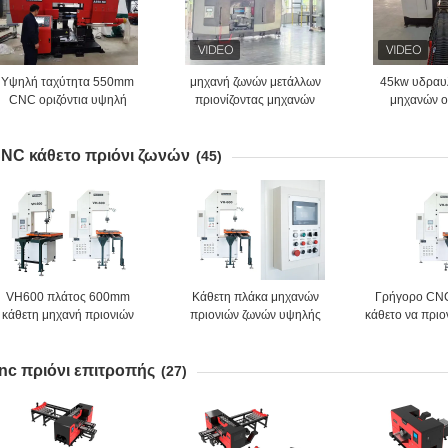
Υψηλή ταχύτητα 550mm
μηχανή ζωνών μετάλλων
45kw υδραυ
CNC οριζόντια υψηλή
πριονίζοντας μηχανών
μηχανών ο
αποδοτικότητα A550NC
400mm CNC πριονίζοντας
εξοπλισμός
μηχανών πριονιών ζωνών
πλήρως αυτόματη
α-730TEC πρι
NC κάθετο πριόνι ζωνών
(45)
VH600 πλάτος 600mm
Κάθετη πλάκα μηχανών
Γρήγορο CNC
κάθετη μηχανή πριονιών
πριονιών ζωνών υψηλής
κάθετο να πριο
νών μετάλλων τέμνουσα για
ταχύτητας 500-2000m/Min
πριονιών ζω
το αλουμίνιο
CNC που κόβει VH600
600
nc πριόνι επιτροπής
(27)