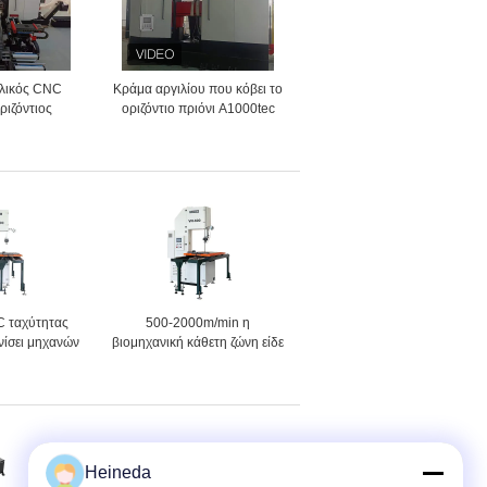
λικός CNC
Κράμα αργιλίου που κόβει το
ριζόντιος
οριζόντιο πριόνι A1000tec
 2000m/Min
ζωνών 1000mm CNC
ονιών ζωνών
 ταχύτητας
500-2000m/min η
νίσει μηχανών
βιομηχανική κάθετη ζώνη είδε
νών πλάτος
στην υψηλή ακρίβεια την
mm
κάθετη πριονοκορδέλλα
χάλυβα
Heineda