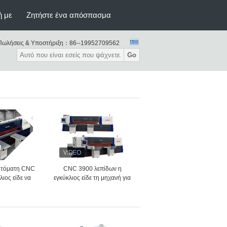
ή με
Ζητήστε ένα απόσπασμα
Πωλήσεις & Υποστήριξη：
86--19952709562
Go
υτόματη CNC
CNC 3900 λεπίδων η
λιος είδε να
εγκύκλιος είδε τη μηχανή για
ίβειας υψηλής
το πιάτο αργιλίου σύνθετου
 μηχανών
υλικού