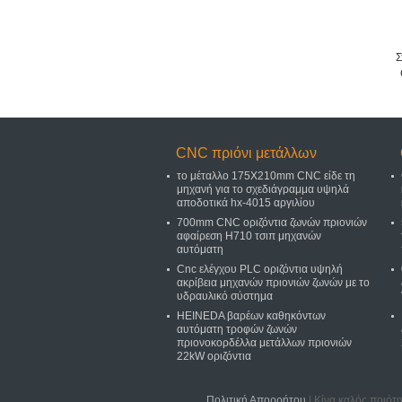
Σ
CNC πριόνι μετάλλων
το μέταλλο 175X210mm CNC είδε τη
μηχανή για το σχεδιάγραμμα υψηλά
αποδοτικά hx-4015 αργιλίου
700mm CNC οριζόντια ζωνών πριονιών
αφαίρεση H710 τσιπ μηχανών
αυτόματη
Cnc ελέγχου PLC οριζόντια υψηλή
ακρίβεια μηχανών πριονιών ζωνών με το
υδραυλικό σύστημα
HEINEDA βαρέων καθηκόντων
αυτόματη τροφών ζωνών
πριονοκορδέλλα μετάλλων πριονιών
22kW οριζόντια
Πολιτική Απορρήτου
| Κίνα καλός ποιότ