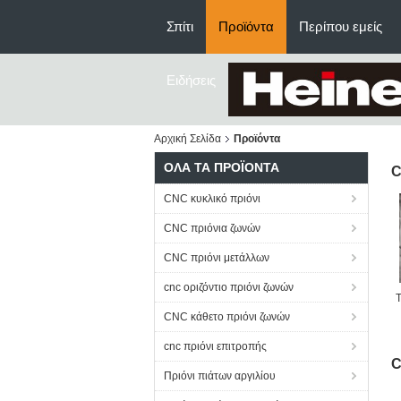
Σπίτι
Προϊόντα
Περίπου εμείς
Ειδήσεις
Αρχική Σελίδα
Προϊόντα
ΌΛΑ ΤΑ ΠΡΟΪΌΝΤΑ
C
CNC κυκλικό πριόνι
CNC πριόνια ζωνών
CNC πριόνι μετάλλων
cnc οριζόντιο πριόνι ζωνών
CNC κάθετο πριόνι ζωνών
κ
cnc πριόνι επιτροπής
C
Πριόνι πιάτων αργιλίου