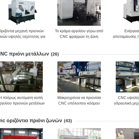
Οριζόντια μηχανή πριονιών
Το κράμα αργιλίου γύρω από
Ενέργει
ωνών υψηλής ταχύτητας για
CNC φραγμών τη ζώνη
αποταμίευσης 
την υψηλή αποδοτικότητα
πριονίζει τη διπλή δομή hd-
που κόβουν
πλινθωμάτων αργιλίου
400NC στηλών
αργιλίου 50
NC πριόνι μετάλλων
(26)
Η πλήρως αυτόματη κοπή
Μακροχρόνια να πριονίσει
CNC υψηλής
ργιλίου πριονιών μετάλλων
CNC υπόλοιπου κόσμου
υδραυλική μη
15kw CNC είδε τις μηχανές
υψηλή αποδοτικότητα HL-
πριονιών μετ
4000r/min
6BNC μηχανών 9m/Min
μήκ
nc οριζόντιο πριόνι ζωνών
πριονιών μετάλλων
(43)