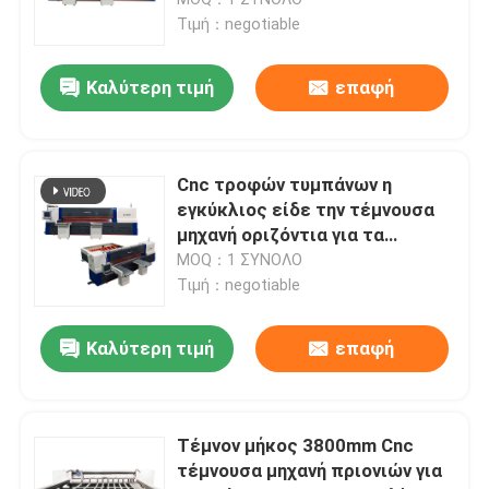
λειτουργήσει
Τιμή：negotiable
CNC πριόνι μετάλλων
Καλύτερη τιμή
επαφή
cnc οριζόντιο πριόνι ζωνών
Cnc τροφών τυμπάνων η
CNC κάθετο πριόνι ζωνών
εγκύκλιος είδε την τέμνουσα
μηχανή οριζόντια για τα
διάφορα σχεδιαγράμματα
MOQ：1 ΣΥΝΟΛΟ
cnc πριόνι επιτροπής
Τιμή：negotiable
Πριόνι πιάτων αργιλίου
Καλύτερη τιμή
επαφή
Πριόνι κοπής σχεδιαγράμματος αργιλίου
Τέμνον μήκος 3800mm Cnc
τέμνουσα μηχανή πριονιών για
Πριονίζοντας γραμμή