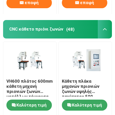
επαφή
επαφή
CNC κάθετο πριόνι ζωνών
(48)
VH600 πλάτος 600mm
Κάθετη πλάκα
κάθετη μηχανή
μηχανών πριονιών
πριονιών ζωνών
ζωνών υψηλής
μετάλλων τέμνουσα
ταχύτητας 500-
για το αλουμίνιο
2000m/Min CNC που
Καλύτερη τιμή
Καλύτερη τιμή
κόβει VH600