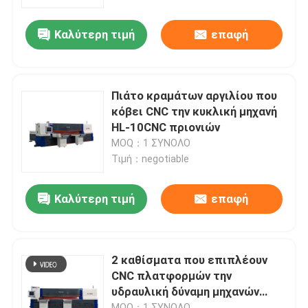
Καλύτερη τιμή
επαφή
Γύρος εργοστασίων
Ποιοτικός έλεγχος
Πιάτο κραμάτων αργιλίου που
κόβει CNC την κυκλική μηχανή
Μας ελάτε σε επαφή με
HL-10CNC πριονιών
MOQ：1 ΣΥΝΟΛΟ
Τιμή：negotiable
Ειδήσεις
Καλύτερη τιμή
επαφή
Ζητήστε ένα απόσπασμα
CNC κυκλικό πριόνι
2 καθίσματα που επιπλέουν
CNC πλατφορμών την
υδραυλική δύναμη μηχανών
CNC πριόνια ζωνών
πριονιών εύκολη να
MOQ：1 ΣΥΝΟΛΟ