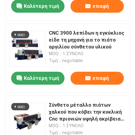
Καλύτερη τιμή
επαφή
CNC 3900 λεπίδων η εγκύκλιος
είδε τη μηχανή για το πιάτο
αργιλίου σύνθετου υλικού
MOQ：1 ΣΥΝΟΛΟ
Τιμή：negotiable
Καλύτερη τιμή
επαφή
Σπίτι
Σύνθετο μέταλλο πιάτων
χαλκού που κόβει την κυκλική
Προϊόντα
Cnc πριονιών υψηλή ακρίβεια
μηχανών
MOQ：1 ΣΥΝΟΛΟ
Περίπου εμείς
Τιμή：negotiable