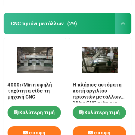
CNC πριόνι μετάλλων
(29)
4000r/Min η υψηλή
Η πλήρως αυτόματη
ταχύτητα είδε τη
κοπή αργιλίου
μηχανή CNC
πριονιών μετάλλων
15kw CNC είδε τις
μηχανές 4000r/min
Καλύτερη τιμή
Καλύτερη τιμή
επαφή
επαφή