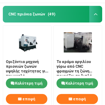
CNC πριόνια ζωνών
(49)
Οριζόντια μηχανή
Το κράμα αργιλίου
πριονιών ζωνών
γύρω από CNC
υψηλής ταχύτητας για
φραγμών τη ζώνη
την υψηλή
πριονίζει τη διπλή
αποδοτικότητα
δομή hd-400NC
Καλύτερη τιμή
Καλύτερη τιμή
πλινθωμάτων
στηλών
αργιλίου
επαφή
επαφή