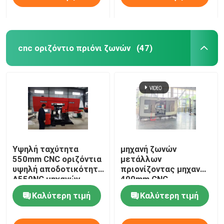
cnc οριζόντιο πριόνι ζωνών
(47)
Υψηλή ταχύτητα
μηχανή ζωνών
550mm CNC οριζόντια
μετάλλων
υψηλή αποδοτικότητα
πριονίζοντας μηχανών
A550NC μηχανών
400mm CNC
πριονιών ζωνών
πριονίζοντας πλήρως
Καλύτερη τιμή
Καλύτερη τιμή
αυτόματη