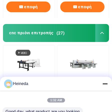
επαφή
επαφή
cnc πριόνι επιτροπής
(27)
HL - αυτόματη μηχανή
η επιτροπή 380V 50Hz
Heineda
1600mm πριονιών
CNC είδε Cnc να
επιτροπής 6BNC 15kw
κόψει το ύψος
πλάτος συγκομιδών
λεπίδων μηχανών
1:32 AM
πριονιών
Καλύτερη τιμή
Καλύτερη τιμή
διευθετήσιμο
Good day, what product are you looking 