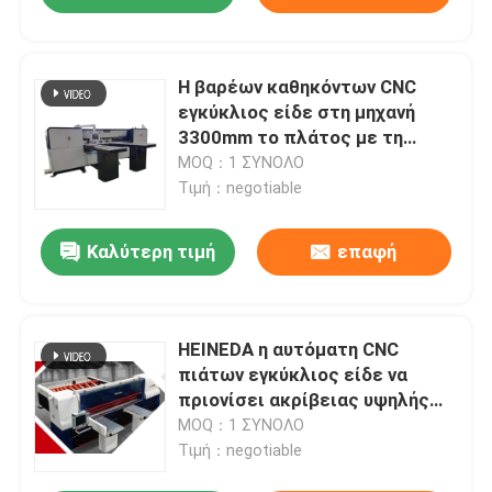
Η βαρέων καθηκόντων CNC
εγκύκλιος είδε στη μηχανή
3300mm το πλάτος με τη
σερβο μηχανή σίτισης 3
MOQ：1 ΣΥΝΟΛΟ
Τιμή：negotiable
Καλύτερη τιμή
επαφή
HEINEDA η αυτόματη CNC
πιάτων εγκύκλιος είδε να
πριονίσει ακρίβειας υψηλής
ταχύτητας μηχανών
MOQ：1 ΣΥΝΟΛΟ
Τιμή：negotiable