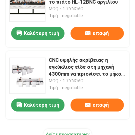
το πιάτο HL-12BNC αργιλίου
MOQ：1 ΣΥΝΟΛΟ
Αναλώσιμα μηχανών
Τιμή：negotiable
Καλύτερη τιμή
επαφή
CNC υψηλής ακρίβειας η
εγκύκλιος είδε στη μηχανή
4300mm να πριονίσει το μήκος
για το σύνθετο πιάτο
MOQ：1 ΣΥΝΟΛΟ
Τιμή：negotiable
Καλύτερη τιμή
επαφή
Δείτε περισσότερων