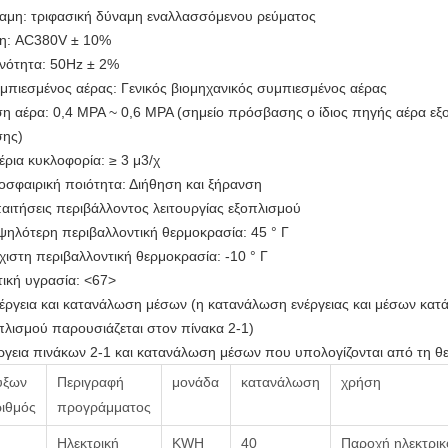
αμη: τριφασική δύναμη εναλλασσόμενου ρεύματος
η: AC380V ± 10%
νότητα: 50Hz ± 2%
μπιεσμένος αέρας: Γενικός βιομηχανικός συμπιεσμένος αέρας
ση αέρα: 0,4 MPA ~ 0,6 MPA (σημείο πρόσβασης ο ίδιος πηγής αέρα εξο
σης)
έρια κυκλοφορία: ≥ 3 μ3/χ
οσφαιρική ποιότητα: Διήθηση και ξήρανση
αιτήσεις περιβάλλοντος λειτουργίας εξοπλισμού
ψηλότερη περιβαλλοντική θερμοκρασία: 45 ° Γ
χιστη περιβαλλοντική θερμοκρασία: -10 ° Γ
τική υγρασία:
<67>
έργεια και κατανάλωση μέσων (η κατανάλωση ενέργειας και μέσων κατά τ
πλισμού παρουσιάζεται στον πίνακα 2-1)
ργεια πινάκων 2-1 και κατανάλωση μέσων που υπολογίζονται από τη θ
ύξων
Περιγραφή
μονάδα
κατανάλωση
χρήση
ριθμός
προγράμματος
Ηλεκτρική
KWH
40
Παροχή ηλεκτρικ