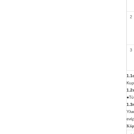
2
3
1.1
Κυρ
1.2
●
Τύ
1.3
Υλι
ενέ
Κύρ