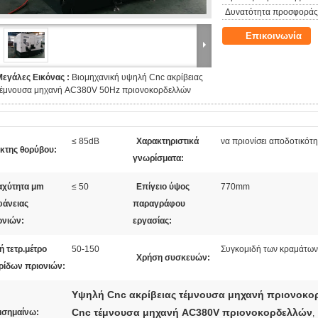
Δυνατότητα προσφοράς
Επικοινωνία
Μεγάλες Εικόνας :
Βιομηχανική υψηλή Cnc ακρίβειας
τέμνουσα μηχανή AC380V 50Hz πριονοκορδελλών
≤ 85dB
Χαρακτηριστικά
να πριονίσει αποδοτικότ
ίκτης θορύβου:
γνωρίσματα:
αχύτητα μm
≤ 50
Επίγειο ύψος
770mm
φάνειας
παραγράφου
ονιών:
εργασίας:
 τετρ.μέτρο
50-150
Συγκομιδή των κραμάτων
Χρήση συσκευών:
ρίδων πριονιών:
Υψηλή Cnc ακρίβειας τέμνουσα μηχανή πριονοκο
Cnc τέμνουσα μηχανή AC380V πριονοκορδελλών
ισημαίνω:
,