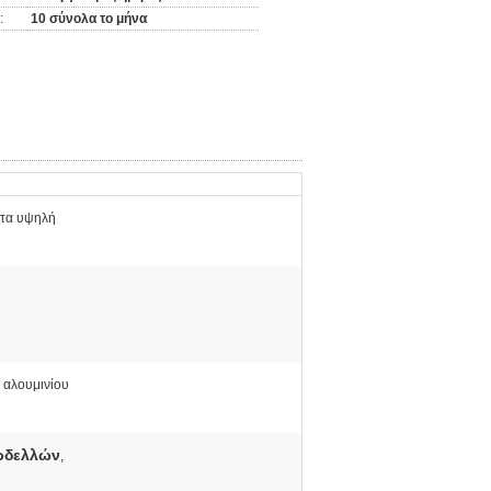
:
10 σύνολα το μήνα
ητα υψηλή
 αλουμινίου
ρδελλών
,