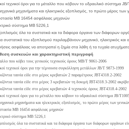
ικοί τεχνικοί όροι για το μέταλλο που κόβουν το υδραυλικό σύστημα J
μηχανικά μηχανήματα και ηλεκτρικός εξοπλισμός, το πρώτο μέρος των 
στασία ΜΒ 16454 ασφάλειας μηχανών
κτρικό σύστημα ΜΒ 5226,1
ξοπλισμός όλα τα συστατικά και τα διάφορα όργανα των διάφορων οργάν
ια συστατικά του εξοπλισμού περιλαμβάνουν μηχανικό, ηλεκτρικός και οι
υήσεις ασφάλειας να αποτραπεί η ζημία στα λάθη ή τα τυχαία ατυχήματ
θεση συσκευών και χαρακτηριστική περιγραφή
αλλο που κόβει τους γενικούς τεχνικούς όρους ΜΒ/Τ 9061-2006
κοί τεχνικοί όροι για την τέμνουσα συγκόλληση μετάλλων JB/Τ 9873-1999
ιζόντια ταινία είδε στο μέρος κρεβατιών 2 παραμέτρους JBT4318.2-2002
ιζόντια ταινία είδε στο μέρος 3 κρεβατιών τη δοκιμή JBT4318.3-2002 ακρίβε
ιζόντια ταινία είδε στο μέρος κρεβατιών 4 τεχνικούς όρους JBT4318.4-2002
κοί τεχνικοί όροι για το μέταλλο που κόβουν το υδραυλικό σύστημα JB/T100
μηχανικά μηχανήματα και ηλεκτρικός εξοπλισμός, το πρώτο μέρος των γενικ
στασία ΜΒ 16454 ασφάλειας μηχανών
κτρικό σύστημα ΜΒ 5226,1
οπλισμός όλα τα συστατικά και τα διάφορα όργανα των διάφορων οργάνων είν