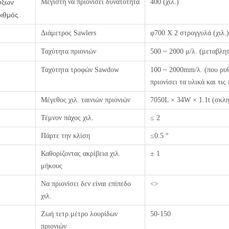
ύξων
Μέγιστη να πριονίσει δυνατότητα
400 (χιλ.)
ριθμός
Διάμετρος Sawlers
φ700 Χ 2 στρογγυλά (χιλ.)
Ταχύτητα πριονιών
500 ~ 2000 μ/λ. (μεταβλη
Ταχύτητα τροφών Sawdow
100 ~ 2000mm/λ. (που ρυ
πριονίσει τα υλικά και τις
Μέγεθος χιλ. ταινιών πριονιών
7050L × 34W × 1.1t (σκλη
Τέμνον πάχος χιλ.
≤ 2
Πάρτε την κλίση
≤0.5 °
Καθορίζοντας ακρίβεια χιλ.
± 1
μήκους
Να πριονίσει δεν είναι επίπεδο
<>
χιλ.
Ζωή τετρ.μέτρο λουρίδων
50-150
πριονιών