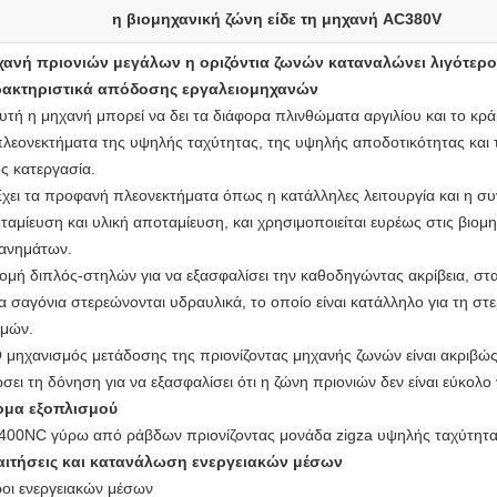
η βιομηχανική ζώνη είδε τη μηχανή AC380V
ανή πριονιών μεγάλων η οριζόντια ζωνών καταναλώνει λιγότερο
ακτηριστικά απόδοσης εργαλειομηχανών
Αυτή η μηχανή μπορεί να δει τα διάφορα πλινθώματα αργιλίου και το κ
πλεονεκτήματα της υψηλής ταχύτητας, της υψηλής αποδοτικότητας και 
ς κατεργασία.
Έχει τα προφανή πλεονεκτήματα όπως η κατάλληλες λειτουργία και η συ
ταμίευση και υλική αποταμίευση, και χρησιμοποιείται ευρέως στις βιο
ανημάτων.
Δομή διπλός-στηλών για να εξασφαλίσει την καθοδηγώντας ακρίβεια, σταθ
Τα σαγόνια στερεώνονται υδραυλικά, το οποίο είναι κατάλληλο για τη στ
μών.
Ο μηχανισμός μετάδοσης της πριονίζοντας μηχανής ζωνών είναι ακριβώ
ώσει τη δόνηση για να εξασφαλίσει ότι η ζώνη πριονιών δεν είναι εύκολο 
μα εξοπλισμού
400NC γύρω από ράβδων πριονίζοντας μονάδα zigza υψηλής ταχύτητας
ιτήσεις και κατανάλωση ενεργειακών μέσων
οι ενεργειακών μέσων