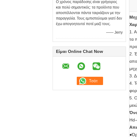
Ο χρόνος παράδοσης είναι γρήγορος
και πολύ σημαντικός: τα προϊόντα που
αποστέλλονται πάντα ταιριάζουν με την
Μηχ
παραγγελία. Τους εμπιστεύομαι γιατί δεν
έχω απογοητευτεί ποτέ μαζί τους.
Χαρ
1. 
—— Jerry
τα 
προ
Είμαι Online Chat Now
2. 
απο
μηχ
3. 
4. 
φορ
5. 
μει
Όνο
Hd-
Απα
●
Όρ