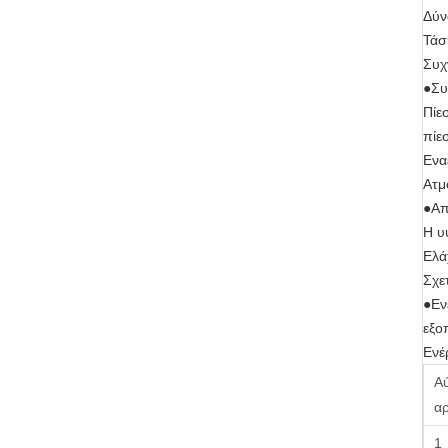
Δύν
Τάσ
Συχ
●Συ
Πίε
πίε
Ενα
Ατμ
●Απ
Η υ
Ελά
Σχε
●Εν
εξο
Ενέ
Α
α
1