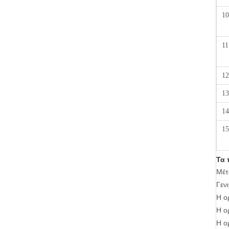
10
11
12
13
14
15
Τα 
Μέτ
Γεν
Η ο
Η ο
Η ο