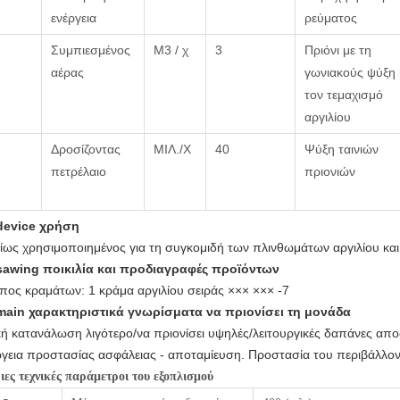
ενέργεια
ρεύματος
Συμπιεσμένος
M3 / χ
3
Πριόνι με τη
αέρας
γωνιακούς ψύξη 
τον τεμαχισμό
αργιλίου
Δροσίζοντας
ΜΙΛ./Χ
40
Ψύξη ταινιών
πετρέλαιο
πριονιών
device χρήση
ίως χρησιμοποιημένος για τη συγκομιδή των πλινθωμάτων αργιλίου και
sawing ποικιλία και προδιαγραφές προϊόντων
πος κραμάτων: 1 κράμα αργιλίου σειράς ××× ××× -7
main χαρακτηριστικά γνωρίσματα να πριονίσει τη μονάδα
κή κατανάλωση λιγότερο/να πριονίσει υψηλές/λειτουργικές δαπάνες απο
ργεια προστασίας ασφάλειας - αποταμίευση. Προστασία του περιβάλλο
ιες τεχνικές παράμετροι του εξοπλισμού