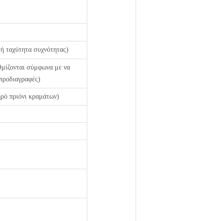
τή ταχύτητα συχνότητας)
θμίζονται σύμφωνα με να
 προδιαγραφές)
ρό πριόνι κραμάτων)