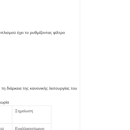
πλισμού έχει το ρυθμίζοντας φίλτρο
η διάρκεια της κανονικής λειτουργίας του
εωρία
Σημείωση
ού
Εναλλασσόμενο