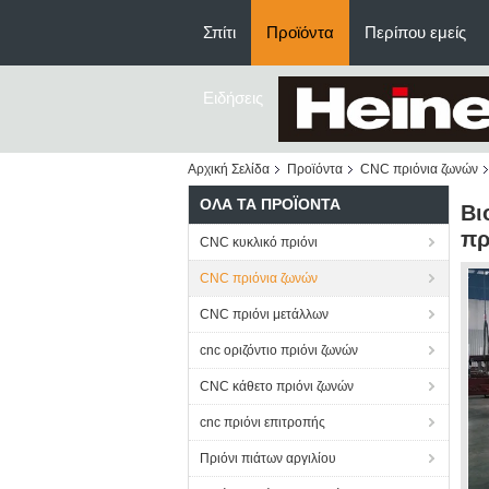
Σπίτι
Προϊόντα
Περίπου εμείς
Ειδήσεις
Αρχική Σελίδα
Προϊόντα
CNC πριόνια ζωνών
ΌΛΑ ΤΑ ΠΡΟΪΌΝΤΑ
Βι
πρ
CNC κυκλικό πριόνι
CNC πριόνια ζωνών
CNC πριόνι μετάλλων
cnc οριζόντιο πριόνι ζωνών
CNC κάθετο πριόνι ζωνών
cnc πριόνι επιτροπής
Πριόνι πιάτων αργιλίου