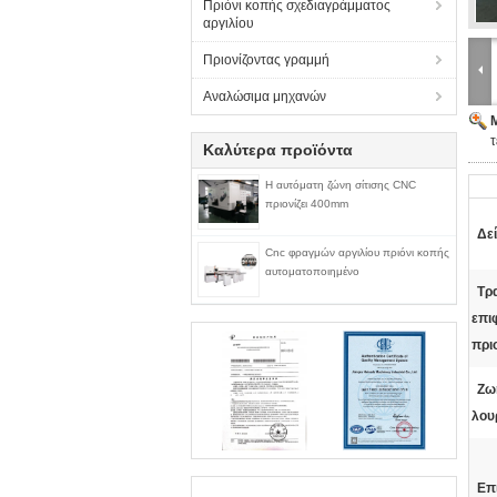
Πριόνι κοπής σχεδιαγράμματος
αργιλίου
Πριονίζοντας γραμμή
Αναλώσιμα μηχανών
Καλύτερα προϊόντα
Η αυτόματη ζώνη σίτισης CNC
πριονίζει 400mm
Δε
Cnc φραγμών αργιλίου πριόνι κοπής
αυτοματοποιημένο
Τρ
επι
πρι
Ζωή
λου
Επ