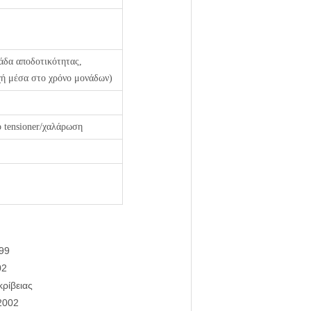
άδα αποδοτικότητας,
χή μέσα στο χρόνο μονάδων)
ό tensioner/χαλάρωση
999
02
κρίβειας
-2002