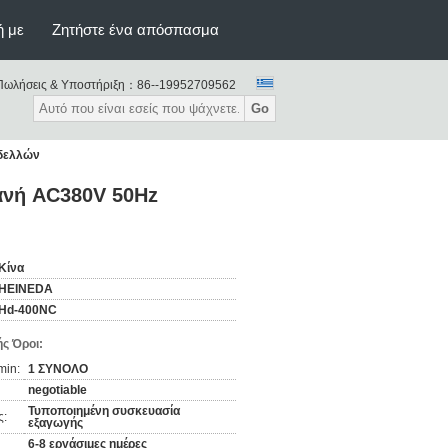
ή με
Ζητήστε ένα απόσπασμα
Πωλήσεις & Υποστήριξη：
86--19952709562
Go
ρδελλών
ανή AC380V 50Hz
Κίνα
HEINEDA
Hd-400NC
ς Όροι:
min:
1 ΣΥΝΟΛΟ
negotiable
Τυποποιημένη συσκευασία
ς:
εξαγωγής
6-8 εργάσιμες ημέρες