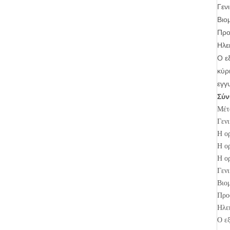
Γεν
Βιο
Προ
Ηλε
Ο ε
κύρ
εγγ
Σύν
Μέτ
Γενι
Η ορ
Η ορ
Η ορ
Γενι
Βιο
Προ
Ηλε
Ο εξ