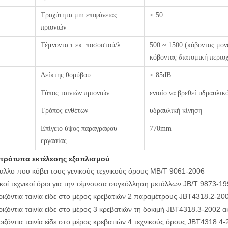
Τραχύτητα μm επιφάνειας
≤ 50
πριονιών
Τέμνοντα τ.εκ. ποσοστού/λ.
500 ~ 1500 (κόβοντας μον
κόβοντας διατομική περιο
Δείκτης θορύβου
≤ 85dB
Τύπος ταινιών πριονιών
ενιαίο να βρεθεί υδραυλικ
Τρόπος ενθέτων
υδραυλική κίνηση
Επίγειο ύψος παραγράφου
770mm
εργασίας
πρότυπα εκτέλεσης εξοπλισμού
αλλο που κόβει τους γενικούς τεχνικούς όρους ΜΒ/Τ 9061-2006
ικοί τεχνικοί όροι για την τέμνουσα συγκόλληση μετάλλων JB/Τ 9873-1
ριζόντια ταινία είδε στο μέρος κρεβατιών 2 παραμέτρους JBT4318.2-20
ριζόντια ταινία είδε στο μέρος 3 κρεβατιών τη δοκιμή JBT4318.3-2002 α
ριζόντια ταινία είδε στο μέρος κρεβατιών 4 τεχνικούς όρους JBT4318.4