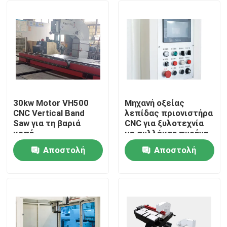
30kw Motor VH500
Μηχανή οξείας
CNC Vertical Band
λεπίδας πριονιστήρα
Saw για τη βαριά
CNC για ξυλοτεχνία
κοπή
με συλλέκτη πυρήνα
διήθησης με παλμούς
Αποστολή
Αποστολή
15HP
Σπίτι
ερώτησης
ερώτησης
Προϊόντα
Περίπου εμείς