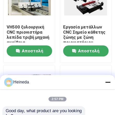
Γύρος εργοστασίων
VH500 ξυλουργική
Εργασία μετάλλων
Ποιοτικός έλεγχος
CNC πριονιστήρα
CNC Σημείο κάθετης
λεπίδα τριβή μηχανή
ζώνης με ζώνη
ακρίβεια
πριονιστήριου
Μας ελάτε σε επαφή με
Ταχύτητα
Αποστολή
Αποστολή
200/2000m/min
Χωρίς βήματα
ερώτησης
ερώτησης
ρυθμιζόμενο
Ειδήσεις
Ζητήστε ένα απόσπασμα
Heineda
CNC κυκλικό πριόνι
2:57 PM
Good day, what product are you looking 
CNC πριόνια ζωνών