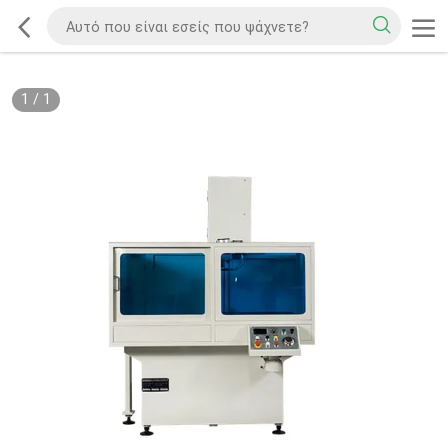
1
/
1