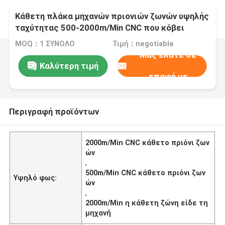
Κάθετη πλάκα μηχανών πριονιών ζωνών υψηλής
ταχύτητας 500-2000m/Min CNC που κόβει
VH600
MOQ：1 ΣΥΝΟΛΟ
Τιμή：negotiable
Μας ελάτε σε
Καλύτερη τιμή
επαφή με
Περιγραφή προϊόντων
2000m/Min CNC κάθετο πριόνι ζων
ών
,
500m/Min CNC κάθετο πριόνι ζων
Υψηλό φως:
ών
,
2000m/Min η κάθετη ζώνη είδε τη
μηχανή