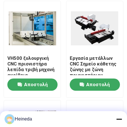
Γύρος εργοστασίων
Ποιοτικός έλεγχος
Μας ελάτε σε επαφή με
VH500 ξυλουργική
Εργασία μετάλλων
CNC πριονιστήρα
CNC Σημείο κάθετης
λεπίδα τριβή μηχανή
ζώνης με ζώνη
Ειδήσεις
ακρίβεια
πριονιστήριου
Ταχύτητα
Αποστολή
Αποστολή
200/2000m/min
Ζητήστε ένα απόσπασμα
Χωρίς βήματα
ερώτησης
ερώτησης
ρυθμιζόμενο
CNC κυκλικό πριόνι
Heineda
CNC πριόνια ζωνών