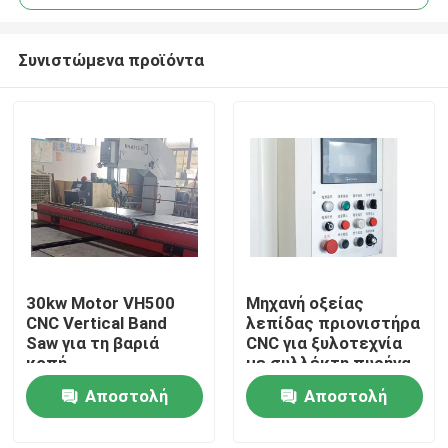
Συνιστώμενα προϊόντα
30kw Motor VH500
Μηχανή οξείας
Σπίτι
CNC Vertical Band
λεπίδας πριονιστήρα
Saw για τη βαριά
CNC για ξυλοτεχνία
κοπή
με συλλέκτη πυρήνα
Προϊόντα
διήθησης με παλμούς
Αποστολή
Αποστολή
15HP
ερώτησης
ερώτησης
Περίπου εμείς