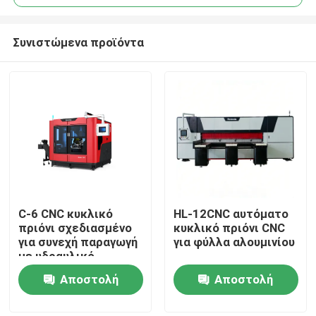
Συνιστώμενα προϊόντα
C-6 CNC κυκλικό
HL-12CNC αυτόματο
Σπίτι
πριόνι σχεδιασμένο
κυκλικό πριόνι CNC
για συνεχή παραγωγή
για φύλλα αλουμινίου
με υδραυλικό
Προϊόντα
σύστημα και
Αποστολή
Αποστολή
αυτόματη
τροφοδοσία για
ερώτησης
ερώτησης
Περίπου εμείς
πριόνιση μεταλλικών