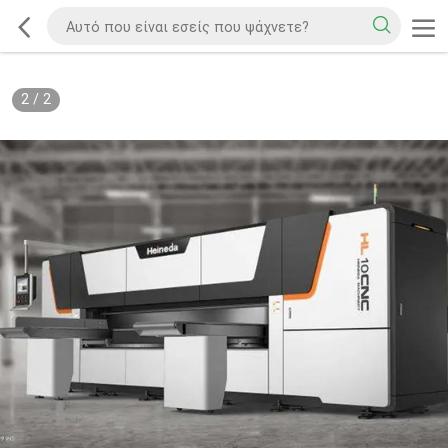
2
/
2