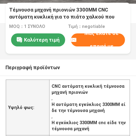
Τέμνουσα μηχανή πριονιών 3300MM CNC
αυτόματη κυκλική για το πιάτο χαλκού που
πριονίζει HL-10CNC
MOQ：1 ΣΥΝΟΛΟ
Τιμή：negotiable
Μας ελάτε σε
Καλύτερη τιμή
επαφή με
Περιγραφή προϊόντων
CNC αυτόματη κυκλική τέμνουσα
μηχανή πριονιών
,
Η αυτόματη εγκύκλιος 3300MM εί
Υψηλό φως:
δε την τέμνουσα μηχανή
,
Η εγκύκλιος 3300MM cnc είδε την
τέμνουσα μηχανή