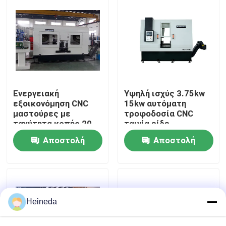
Γύρος εργοστασίων
Ποιοτικός έλεγχος
Μας ελάτε σε επαφή με
Ενεργειακή
Υψηλή ισχύς 3.75kw
εξοικονόμηση CNC
15kw αυτόματη
μαστούρες με
τροφοδοσία CNC
ταχύτητα κοπής 20-
ταινία είδε
Ειδήσεις
100m/min
αλουμινίου κράμα
Αποστολή
Αποστολή
κοπής μηχανή
Ζητήστε ένα απόσπασμα
ερώτησης
ερώτησης
CNC κυκλικό πριόνι
Heineda
CNC πριόνια ζωνών