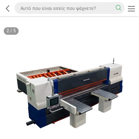
2
/
5