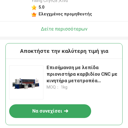
Yixing City928 ,Κίνα
5.0
Ελεγχμένος προμηθευτής
Δείτε περισσότερων
Αποκτήστε την καλύτερη τιμή για
Επισήμανση με λεπίδα
πριονιστήρα καρβιδίου CNC με
κινητήρα μετατροπέα
εξοικονόμησης ενέργειας
MOQ： 1kg
Να συνεχίσει