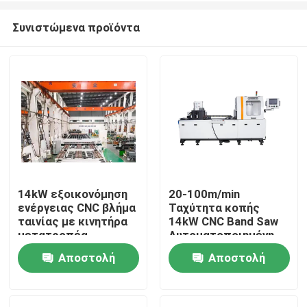
Συνιστώμενα προϊόντα
14kW εξοικονόμηση
20-100m/min
ενέργειας CNC βλήμα
Ταχύτητα κοπής
Σπίτι
ταινίας με κινητήρα
14kW CNC Band Saw
μετατροπέα
Αυτοματοποιημένη
εκκένωση
Αποστολή
Αποστολή
Προϊόντα
πριονιστικής σκόνης
ερώτησης
ερώτησης
Περίπου εμείς