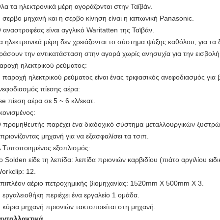
Όλα τα ηλεκτρονικά μέρη αγοράζονται στην Ταϊβάν.
Η σερβο μηχανή και η σερβο κίνηση είναι η ιαπωνική Panasonic.
Ο αναστροφέας είναι αγγλικό Waritatten της Ταϊβάν.
Τα ηλεκτρονικά μέρη δεν χρειάζονται το σύστημα ψύξης καθόλου, για τα
ράσουν την αντικατάσταση στην αγορά χωρίς ανησυχία για την εισβολή σ
ροχή ηλεκτρικού ρεύματος:
Η παροχή ηλεκτρικού ρεύματος είναι ένας τριφασικός ανεφοδιασμός για 
εφοδιασμός πίεσης αέρα:
se πίεση αέρα σε 5 ~ 6 κλ/εκατ.
ονισμένος:
Ο προμηθευτής παρέχει ένα διαδοχικό σύστημα μεταλλουργικών ξυστρών
 πριονίζοντας μηχανή για να εξασφαλίσει τα τσιπ.
▲Τυποποιημένος εξοπλισμός:
Το Solden είδε τη λεπίδα: λεπίδα πριονιών καρβιδίου (πιάτο αργιλίου ειδι
orkclip: 12.
Επιπλέον αέριο πετροχημικής βιομηχανίας: 1520mm X 500mm X 3.
Η εργαλειοθήκη περιέχει ένα εργαλείο 1 ομάδα.
Η κύρια μηχανή πριονιών τακτοποιείται στη μηχανή.
ανταλλακτικά