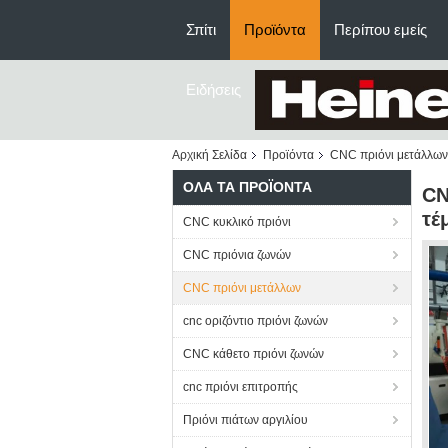
Σπίτι
Προϊόντα
Περίπου εμείς
Ειδήσεις
Αρχική Σελίδα
Προϊόντα
CNC πριόνι μετάλλων
ΌΛΑ ΤΑ ΠΡΟΪΌΝΤΑ
CN
τέ
CNC κυκλικό πριόνι
CNC πριόνια ζωνών
CNC πριόνι μετάλλων
cnc οριζόντιο πριόνι ζωνών
CNC κάθετο πριόνι ζωνών
cnc πριόνι επιτροπής
Πριόνι πιάτων αργιλίου