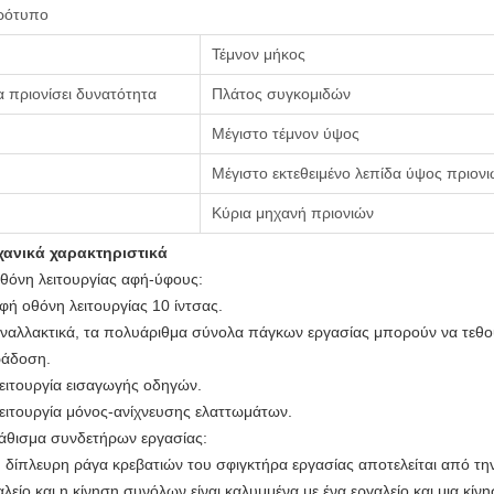
ρότυπο
Τέμνον μήκος
 πριονίσει δυνατότητα
Πλάτος συγκομιδών
Μέγιστο τέμνον ύψος
Μέγιστο εκτεθειμένο λεπίδα ύψος πριον
Κύρια μηχανή πριονιών
ανικά χαρακτηριστικά
θόνη λειτουργίας αφή-ύφους:
Αφή οθόνη λειτουργίας 10 ίντσας.
Εναλλακτικά, τα πολυάριθμα σύνολα πάγκων εργασίας μπορούν να τεθούν
άδοση.
Λειτουργία εισαγωγής οδηγών.
Λειτουργία μόνος-ανίχνευσης ελαττωμάτων.
θισμα συνδετήρων εργασίας:
Η δίπλευρη ράγα κρεβατιών του σφιγκτήρα εργασίας αποτελείται από τη
αλείο και η κίνηση συνόλων είναι καλυμμένα με ένα εργαλείο και μια κί