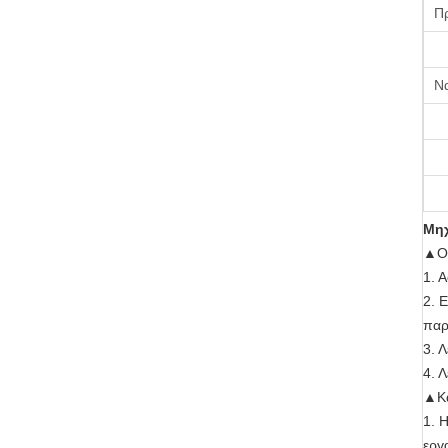
Π
Να
Μηχ
▲
Ο
1. 
2. 
παρ
3. 
4. 
▲Κά
1. 
εργ