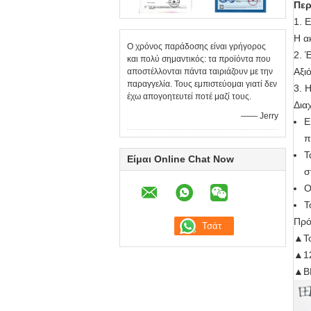
Περ
1. 
Η α
Ο χρόνος παράδοσης είναι γρήγορος
2. 
και πολύ σημαντικός: τα προϊόντα που
Αξι
αποστέλλονται πάντα ταιριάζουν με την
παραγγελία. Τους εμπιστεύομαι γιατί δεν
3. 
έχω απογοητευτεί ποτέ μαζί τους.
Δια
—— Jerry
Ε
π
Τ
Είμαι Online Chat Now
σ
Ο
Τ
Πρό
▲Το
▲12
▲BN