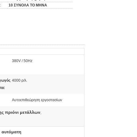
:
10 ΣΥΝΟΛΑ ΤΟ ΜΗΝΑ
380V / 50Hz
αγωγός
4000 ρ/λ.
τα:
Αυτοεπιθεώρηση εργοστασίων
ς πριόνι μετάλλων
,
ν αυτόματη