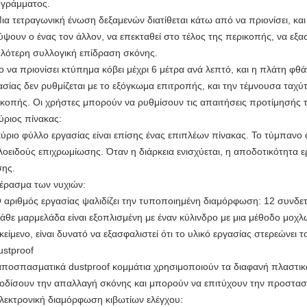
γράμματος.
Μια τετραγωνική ένωση δεξαμενών διατίθεται κάτω από να πριονίσει, και
ύψουν ο ένας τον άλλον, να επεκταθεί στο τέλος της περικοπής, να εξα
λότερη συλλογική επίδραση σκόνης.
Το να πριονίσει κτύπημα κόβει μέχρι 6 μέτρα ανά λεπτό, και η πλάτη φθά
ασίας δεν ρυθμίζεται με το εξόγκωμα επιτροπής, και την τέμνουσα ταχύ
 κοπής. Οι χρήστες μπορούν να ρυθμίσουν τις απαιτήσεις προτίμησής 
ριος πίνακας:
κύριο φύλλο εργασίας είναι επίσης ένας επιπλέων πίνακας. Το τύμπανο 
λοειδούς επιχρωμίωσης. Όταν η διάρκεια ενισχύεται, η αποδοτικότητα 
σης.
ρασμα των νυχιών:
Ο αριθμός εργασίας ψαλιδίζει την τυποποιημένη διαμόρφωση: 12 συνδε
Κάθε μαρμελάδα είναι εξοπλισμένη με έναν κύλινδρο με μια μέθοδο μοχλώ
ικείμενο, είναι δυνατό να εξασφαλιστεί ότι το υλικό εργασίας στερεώνει τ
stproof
αποσπασματικά dustproof κομμάτια χρησιμοποιούν τα διαφανή πλαστι
οδίσουν την απαλλαγή σκόνης και μπορούν να επιτύχουν την προστασ
εκτρονική διαμόρφωση κιβωτίων ελέγχου: