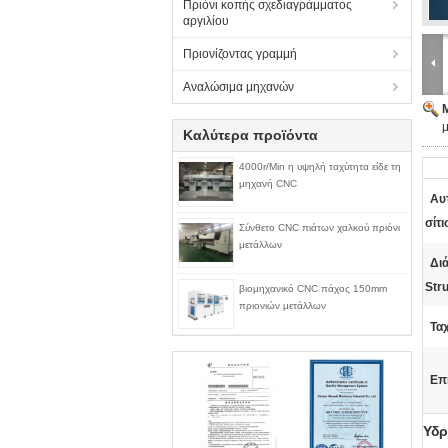
Πριόνι κοπής σχεδιαγράμματος
αργιλίου
Πριονίζοντας γραμμή
Αναλώσιμα μηχανών
Καλύτερα προϊόντα
4000r/Min η υψηλή ταχύτητα είδε τη
μηχανή CNC
Αυ
σίτι
Σύνθετο CNC πιάτων χαλκού πριόνι
μετάλλων
Δι
Stru
βιομηχανικό CNC πάχος 150mm
πριονιών μετάλλων
Τα
Επ
Υδρ