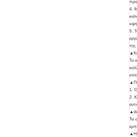
προ
4. 
καλ
υψη
5. 
εργ
της
▲Κύ
Το 
κολ
επί
▲Πέ
1. 
2. 
αντ
▲du
Τα 
εμπ
▲Ηλ