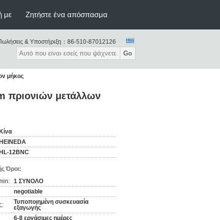
ή με
Ζητήστε ένα απόσπασμα
Πωλήσεις & Υποστήριξη：
86-510-87012126
Go
ον μήκος
m πριονιών μετάλλων
Κίνα
HEINEDA
HL-12BNC
ς Όροι:
min:
1 ΣΥΝΟΛΟ
negotiable
Τυποποιημένη συσκευασία
ς:
εξαγωγής
6-8 εργάσιμες ημέρες