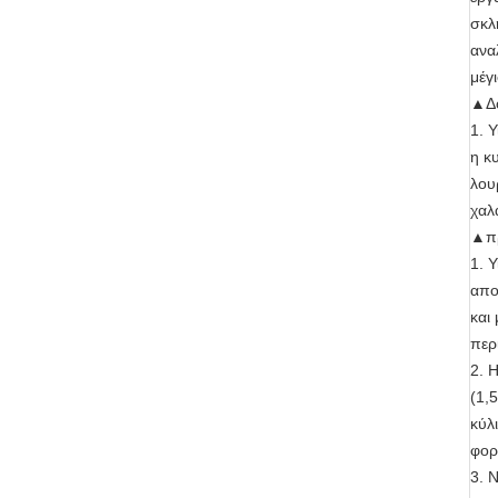
σκλ
ανα
μέγ
▲Δο
1. 
η κ
λου
χαλ
▲πρ
1. 
απο
και
περ
2. 
(1,
κύλ
φορ
3. 