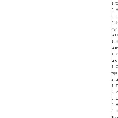
1. 
2. 
3. 
4. 
αγο
▲Πα
1. 
▲αν
1.U
▲σκ
1. 
την
2. 
1. 
2. W
3. 
4. 
5. 
Τα 