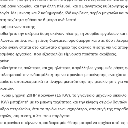
ηρή ράγα χρωμίου και την άλλη πλευρά, και ο μαγνητικός κυβερνήτης φ
λογία. Με μείωση και 2 καθημερινής KW ακρίβειας σερβο μηχανών και 
ιστη ταχύτητα φθάνει σε 6 μέτρα ανά λεπτό.
μή ακτίνων πίεσης:
Υιοθετήστε την ακέραια δομή ακτίνων πίεσης, τη λουρίδα εργαλείων και
υλώντας ακτίνα, και η πίεση διανέμεται ομοιόμορφα και στις δύο πλευρέ
ρίδα εγκαθίσταται στο κατώτατο σημείο της ακτίνας πίεσης για να αποφύ
ασμένης εργασίας, που εξασφαλίζει τέμνουσα ποιότητα ακρίβειας.
ιόνι:
Υιοθετήστε τις ανώτερες και χαμηλότερες παράλληλες γραμμικές ράγες 
τελεσματικά την ενδασφάλιση της να πριονίσει μετακίνησης, ενισχύστε 
 μειώστε αποτελεσματικά το τίναγμα μετατόπισης της μετακίνησης για ν
ικοπών.
Η κύρια μηχανή 20HP πριονιών (15 KW), το γιγαντιαίο μηχανικό δίκυκλ
5 KW) μεταβλητή με το μειωτή ταχύτητας και την κίνηση σειρών δοντιών ε
ινδρο πετρελαίου, έτσι το πριόνι είναι ισχυρότερο, αποφυγή της παραδ
τηγών, συμπίεση, κ.λπ. που παράγεται.
Να πριονίσει ο τέμνων προσδιορισμός θέσης μπορεί να αρχίσει από τις