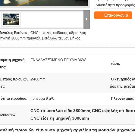
Δυνατότητα προσφοράς
Επικοινωνία
Μεγάλες Εικόνας :
CNC υψηλής επίδοσης υδραυλική
μηχανή 3800mm πριονιών μετάλλων τέμνον μήκος
τόματη μηχανή
ΕΝΑΛΛΑΣΣΌΜΕΝΟ ΡΕΎΜΑ 3KW
τάση:
σης:
άμετρος πριονιών
Ø460mm
Ο κεντρικός 
st:
είδε την ταχύτη
χύτητα προόδου:
Γρήγορα 9 μ/λ.
Πλεονέκτημα:
CNC το μέταλλο είδε 3800mm
CNC υψηλής επίδοση
,
ισημαίνω:
CNC είδε τη μηχανή 3800mm
αυλική πριονιών τέμνουσα μηχανή αργιλίου τεμνουσών μηχανώ