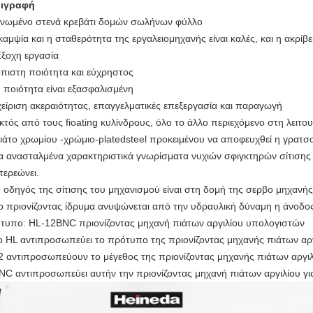
ιγραφή
Ενωμένο στενά κρεβάτι δομών σωλήνων φύλλο
καμψία και η σταθερότητα της εργαλειομηχανής είναι καλές, και η ακρίβει
Έξοχη εργασία
όπιστη ποιότητα και εύχρηστος
Η ποιότητα είναι εξασφαλισμένη
χείριση ακεραιότητας, επαγγελματικές επεξεργασία και παραγωγή
κτός από τους fioating κυλίνδρους, όλο το άλλο περιεχόμενο στη λειτ
ιάτο χρωμίου -χρώμιο-platedsteel προκειμένου να αποφευχθεί η γρατσ
α ανασταλμένα χαρακτηριστικά γνωρίσματα νυχιών σφιγκτηρών σίτισης
τερεώνει.
 οδηγός της σίτισης του μηχανισμού είναι στη δομή της σερβο μηχανής
ο πριονίζοντας ίδρυμα ανυψώνεται από την υδραυλική δύναμη η άνοδος
τυπο: HL-12BNC πριονίζοντας μηχανή πιάτων αργιλίου υπολογιστών
 HL αντιπροσωπεύει το πρότυπο της πριονίζοντας μηχανής πιάτων αργ
 αντιπροσωπεύουν το μέγεθος της πριονίζοντας μηχανής πιάτων αργιλί
C αντιπροσωπεύει αυτήν την πριονίζοντας μηχανή πιάτων αργιλίου γ