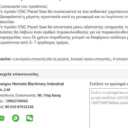
Συσκευασία του προϊόντος:
Το προϊόν CNC Panel Saw θα συσκευαστεί σε ένα ανθεκτικό χαρτόκουτ
εξασφαλιστεί η μέγιστη προστασία κατά τη μεταφορά.και το λογότυπο τη
Ναυτιλία:
Το προϊόν CNC Panel Saw θα αποσταλεί μέσω αξιόπιστης υπηρεσίας 
πελάτες θα λάβουν έναν αριθμό παρακολούθησης για να παρακολουθο
παραγγελίας τους.Οι χρόνοι παράδοσης μπορεί να διαφέρουν ανάλογα 
κυμαίνονται από 2- 7 εργάσιμες ημέρες.
,
,
τικέτα:
η αυτόματη επιτροπή είδε τη μηχανή
Κυκλικό πριόνι επιτροπής
Η επιτροπ
οιχεία επικοινωνίας
iangsu Heineda Machinery Industrial
Στείλετε το ερώτημά 
o.,Ltd
πεύθυνος Επικοινωνίας:
Mr. Ying Xiang
ηλ.::
19952709562
αξ:
86-510-87012126