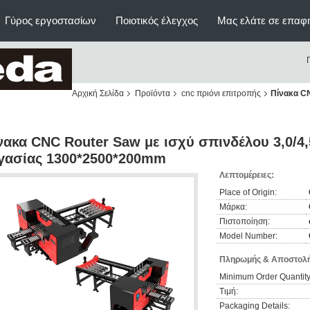
Γύρος εργοστασίων
Ποιοτικός έλεγχος
Μας ελάτε σε επαφ
Αρχική Σελίδα
Προϊόντα
cnc πριόνι επιτροπής
Πίνακα CN
νακα CNC Router Saw με ισχύ σπινδέλου 3,0/4,
γασίας 1300*2500*200mm
Λεπτομέρειες:
Place of Origin:
Μάρκα:
Πιστοποίηση:
Model Number:
Πληρωμής & Αποστολή
Minimum Order Quantity
Τιμή:
Packaging Details: