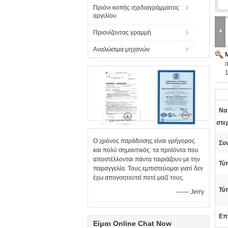
Πριόνι κοπής σχεδιαγράμματος
αργιλίου
Πριονίζοντας γραμμή
Αναλώσιμα μηχανών
σ
Να
στε
Ο χρόνος παράδοσης είναι γρήγορος
Συν
και πολύ σημαντικός: τα προϊόντα που
αποστέλλονται πάντα ταιριάζουν με την
Τύ
παραγγελία. Τους εμπιστεύομαι γιατί δεν
έχω απογοητευτεί ποτέ μαζί τους.
Τύ
—— Jerry
Επ
Είμαι Online Chat Now