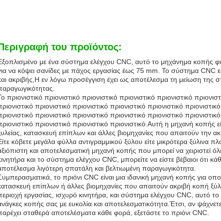
Περιγραφή του προϊόντος:
Εξοπλισμένο με ένα σύστημα ελέγχου CNC, αυτό το μηχάνημα κοπής φ
για να κόψει σανίδες με πάχος εργασίας έως 75 mm. Το σύστημα CNC εξα
και ακριβής,Η εν λόγω προσέγγιση έχει ως αποτέλεσμα τη μείωση της σ
παραγωγικότητας.
Το πριονιστικό πριονιστικό πριονιστικό πριονιστικό πριονιστικό πριονιστ
πριονιστικό πριονιστικό πριονιστικό πριονιστικό πριονιστικό πριονιστικό
πριονιστικό πριονιστικό πριονιστικό πριονιστικό πριονιστικό πριονιστικό
πριονιστικό πριονιστικό πριονιστικό πριονιστικό.Αυτή η μηχανή κοπής ε
ξυλείας, κατασκευή επίπλων και άλλες βιομηχανίες που απαιτούν την α
Είτε κόβετε μεγάλα φύλλα αντιγραμμικού ξύλου είτε μικρότερα ξύλινα πλ
αξιόπιστη και αποτελεσματική μηχανή κοπής που μπορεί να χειριστεί όλ
κινητήρα και το σύστημα ελέγχου CNC, μπορείτε να είστε βέβαιοι ότι κάθ
αποτέλεσμα λιγότερη σπατάλη και βελτιωμένη παραγωγικότητα.
Συμπερασματικά, το πριόνι CNC είναι μια ιδανική μηχανή κοπής για οπο
κατασκευή επίπλων ή άλλες βιομηχανίες που απαιτούν ακριβή κοπή ξύλ
περιοχή εργασίας, ισχυρό κινητήρα, και σύστημα ελέγχου CNC, αυτό το μ
ανάγκες κοπής σας με ευκολία και αποτελεσματικότητα.Έτσι, αν ψάχνετ
παρέχει σταθερά αποτελέσματα κάθε φορά, εξετάστε το πριόνι CNC.