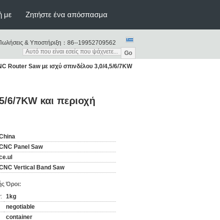
ή με
Ζητήστε ένα απόσπασμα
Πωλήσεις & Υποστήριξη：
86--19952709562
Go
C Router Saw με ισχύ σπινδέλου 3,0/4,5/6/7KW
5/6/7KW και περιοχή
China
CNC Panel Saw
ce.ul
CNC Vertical Band Saw
ς Όροι:
:
1kg
negotiable
container