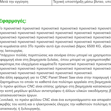
Μετά την εγγύηση
Τεχνική υποστήριξη μέσω βίντεο, υπ
Εφαρμογές:
Το πριονιστικό πριονιστικό πριονιστικό πριονιστικό πριονιστικό πριονιστ
πριονιστικό πριονιστικό πριονιστικό πριονιστικό πριονιστικό πριονιστικό
πριονιστικό πριονιστικό πριονιστικό πριονιστικό πριονιστικό πριονιστικό
πριονιστικό πριονιστικό πριονιστικό πριονιστικό πριονιστικό πριονιστι
να κυμαίνεται από 3Το προϊόν αυτό έχει συνολικό βάρος 6500 KG, εξασ
της λειτουργίας.
Υπάρχουν πολλές περιπτώσεις και σενάρια όπου μπορεί να χρησιμοποιη
εφαρμογή είναι στη βιομηχανία ξυλείας, όπου μπορεί να χρησιμοποιηθεί
μικρότερα,πιο ελεγχόμενα κομμάτιαΤο πριονιστικό πριονιστικό πριονιστικ
πριονιστικό πριονιστικό πριονιστικό πριονιστικό πριονιστικό πριονιστικό
πριονιστικό πριονιστικό πριονιστικό πριονιστικό πριονιστικό.
Μια άλλη εφαρμογή για το CNC Panel Sheet Saw είναι στην παραγωγή 
εξαρτημάτων.το οποίο το καθιστά ένα πολύτιμο εργαλείο στη βιομηχαν
Το πριόνι φύλλων CNC είναι επίσης χρήσιμο στη βιομηχανία κατασκευών
την κοπή μεγάλων φύλλων αντιστρόφου ή άλλων υλικών οικοδόμησης.β
κατασκευαστικών έργων.
Συνολικά, το πριόνι φύλλου CNC είναι ένα ευπροσάρμοστο και απαραίτη
ακριβής του κοπή και ο ηλεκτρονικός έλεγχος την καθιστούν πολύτιμ
κατασκευής ή ξυλουργικής.