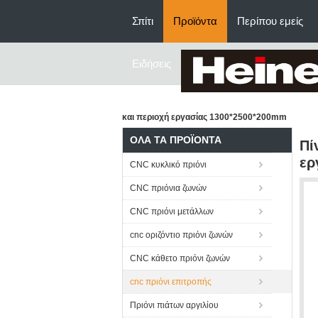
Σπίτι
Προϊόντα
Περίπου εμείς
Ειδήσεις
και περιοχή εργασίας 1300*2500*200mm
ΌΛΑ ΤΑ ΠΡΟΪΌΝΤΑ
Πί
ερ
CNC κυκλικό πριόνι
CNC πριόνια ζωνών
CNC πριόνι μετάλλων
cnc οριζόντιο πριόνι ζωνών
CNC κάθετο πριόνι ζωνών
cnc πριόνι επιτροπής
Πριόνι πιάτων αργιλίου