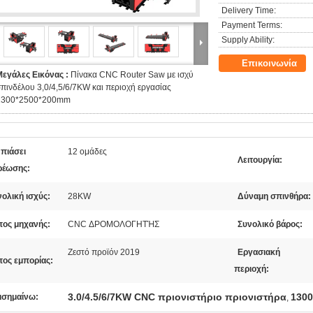
Delivery Time:
Payment Terms:
Supply Ability:
Επικοινωνία
Μεγάλες Εικόνας :
Πίνακα CNC Router Saw με ισχύ
πινδέλου 3,0/4,5/6/7KW και περιοχή εργασίας
1300*2500*200mm
 πιάσει
12 ομάδες
Λειτουργία:
ρέωσης:
ολική ισχύς:
28KW
Δύναμη σπινθήρα:
πος μηχανής:
CNC ΔΡΟΜΟΛΟΓΗΤΉΣ
Συνολικό βάρος:
Ζεστό προϊόν 2019
Εργασιακή
πος εμπορίας:
περιοχή:
3.0/4.5/6/7KW CNC πριονιστήριο πριονιστήρα
1300
ισημαίνω:
,