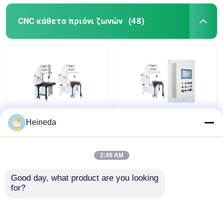
CNC κάθετο πριόνι ζωνών
(48)
VH600 πλάτος 600mm
Κάθετη πλάκα
Heineda
κάθετη μηχανή
μηχανών πριονιών
πριονιών ζωνών
ζωνών υψηλής
μετάλλων τέμνουσα
ταχύτητας 500-
2:49 AM
για το αλουμίνιο
2000m/Min CNC που
Καλύτερη τιμή
Καλύτερη τιμή
κόβει VH600
Good day, what product are you looking 
for?
επαφή
επαφή