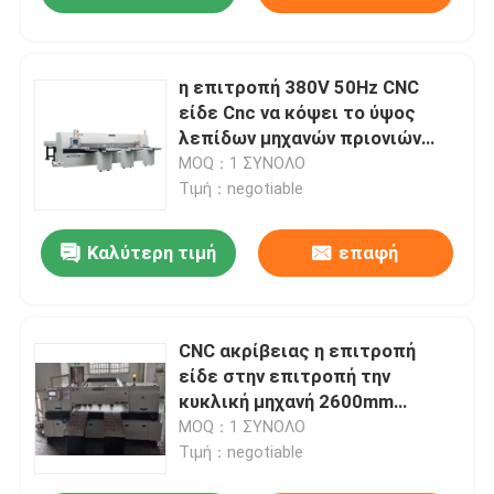
η επιτροπή 380V 50Hz CNC
είδε Cnc να κόψει το ύψος
λεπίδων μηχανών πριονιών
διευθετήσιμο
MOQ：1 ΣΥΝΟΛΟ
Τιμή：negotiable
Καλύτερη τιμή
επαφή
CNC ακρίβειας η επιτροπή
είδε στην επιτροπή την
κυκλική μηχανή 2600mm
πριονιών τέμνον μήκος HL-
MOQ：1 ΣΥΝΟΛΟ
6BNC
Τιμή：negotiable