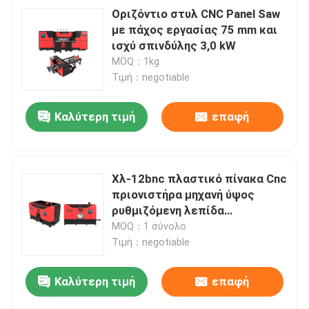
Οριζόντιο στυλ CNC Panel Saw
με πάχος εργασίας 75 mm και
ισχύ σπινδύλης 3,0 kW
MOQ：1kg
Τιμή：negotiable
Καλύτερη τιμή
επαφή
Χλ-12bnc πλαστικό πίνακα Cnc
πριονιστήρα μηχανή ύψος
ρυθμιζόμενη λεπίδα
πριονιστήρα
MOQ：1 σύνολο
Τιμή：negotiable
Καλύτερη τιμή
επαφή