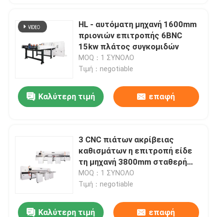
HL - αυτόματη μηχανή 1600mm
πριονιών επιτροπής 6BNC
15kw πλάτος συγκομιδών
MOQ：1 ΣΥΝΟΛΟ
Τιμή：negotiable
Καλύτερη τιμή
επαφή
3 CNC πιάτων ακρίβειας
καθισμάτων η επιτροπή είδε
τη μηχανή 3800mm σταθερή
λειτουργία HL-12BNC
MOQ：1 ΣΥΝΟΛΟ
Τιμή：negotiable
Καλύτερη τιμή
επαφή