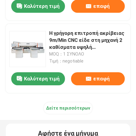
Καλύτερη τιμή
επαφή
Η γρήγορη επιτροπή ακρίβειας
9m/Min CNC είδε στη μηχανή 2
καθίσματα υψηλή
λειτουργούσα αποδοτικότητα
MOQ：1 ΣΥΝΟΛΟ
Τιμή：negotiable
Καλύτερη τιμή
επαφή
Σπίτι
Δείτε περισσότερων
Προϊόντα
Αφήστε ένα μήνυμα
Περίπου εμείς