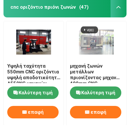
cnc οριζόντιο πριόνι ζωνών
(47)
Υψηλή ταχύτητα
μηχανή ζωνών
550mm CNC οριζόντια
μετάλλων
υψηλή αποδοτικότητα
πριονίζοντας μηχανών
A550NC μηχανών
400mm CNC
πριονιών ζωνών
πριονίζοντας πλήρως
Καλύτερη τιμή
Καλύτερη τιμή
αυτόματη
επαφή
επαφή