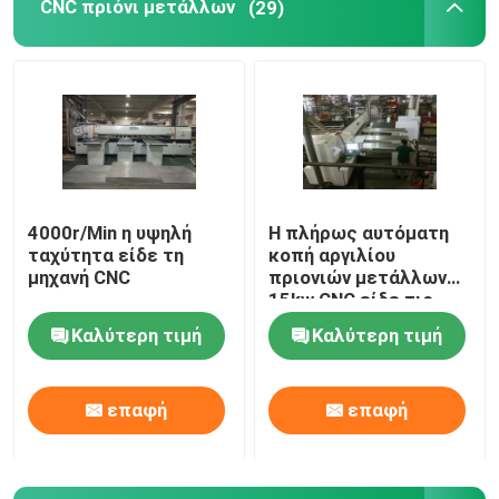
CNC πριόνι μετάλλων
(29)
4000r/Min η υψηλή
Η πλήρως αυτόματη
ταχύτητα είδε τη
κοπή αργιλίου
μηχανή CNC
πριονιών μετάλλων
15kw CNC είδε τις
μηχανές 4000r/min
Καλύτερη τιμή
Καλύτερη τιμή
επαφή
επαφή