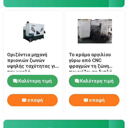
Αναλώσιμα μηχανών
Οριζόντια μηχανή
Το κράμα αργιλίου
πριονιών ζωνών
γύρω από CNC
υψηλής ταχύτητας για
φραγμών τη ζώνη
την υψηλή
πριονίζει τη διπλή
αποδοτικότητα
δομή hd-400NC
Καλύτερη τιμή
Καλύτερη τιμή
πλινθωμάτων
στηλών
αργιλίου
επαφή
επαφή