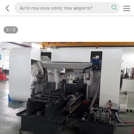
2
/
5