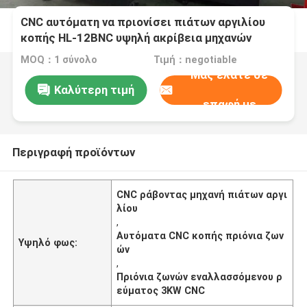
CNC αυτόματη να πριονίσει πιάτων αργιλίου
κοπής HL-12BNC υψηλή ακρίβεια μηχανών
MOQ：1 σύνολο
Τιμή：negotiable
Μας ελάτε σε
Καλύτερη τιμή
επαφή με
Περιγραφή προϊόντων
CNC ράβοντας μηχανή πιάτων αργι
λίου
,
Αυτόματα CNC κοπής πριόνια ζων
Υψηλό φως:
ών
,
Πριόνια ζωνών εναλλασσόμενου ρ
εύματος 3KW CNC