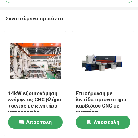
Συνιστώμενα προϊόντα
14kW εξοικονόμηση
Επισήμανση με
Σπίτι
ενέργειας CNC βλήμα
λεπίδα πριονιστήρα
ταινίας με κινητήρα
καρβιδίου CNC με
μετατροπέα
κινητήρα
Προϊόντα
μετατροπέα
Αποστολή
Αποστολή
εξοικονόμησης
ενέργειας
ερώτησης
ερώτησης
Περίπου εμείς