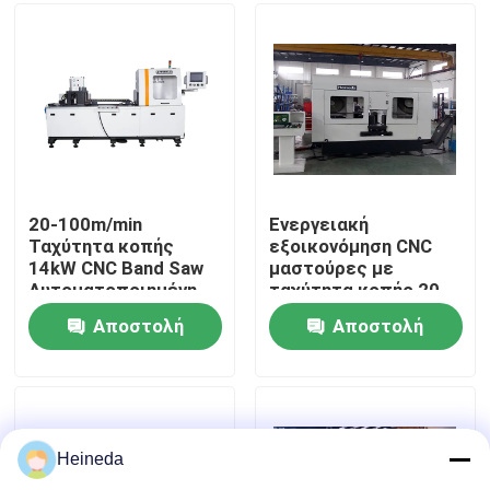
Γύρος εργοστασίων
Ποιοτικός έλεγχος
Μας ελάτε σε επαφή με
20-100m/min
Ενεργειακή
Ταχύτητα κοπής
εξοικονόμηση CNC
14kW CNC Band Saw
μαστούρες με
Ειδήσεις
Αυτοματοποιημένη
ταχύτητα κοπής 20-
εκκένωση
100m/min
Αποστολή
Αποστολή
πριονιστικής σκόνης
Ζητήστε ένα απόσπασμα
ερώτησης
ερώτησης
CNC κυκλικό πριόνι
Heineda
CNC πριόνια ζωνών