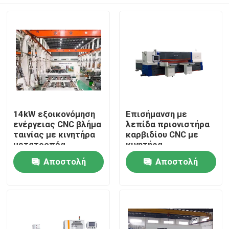
14kW εξοικονόμηση
Επισήμανση με
ενέργειας CNC βλήμα
λεπίδα πριονιστήρα
ταινίας με κινητήρα
καρβιδίου CNC με
μετατροπέα
κινητήρα
μετατροπέα
Σπίτι
Αποστολή
Αποστολή
εξοικονόμησης
ενέργειας
ερώτησης
ερώτησης
Προϊόντα
Περίπου εμείς