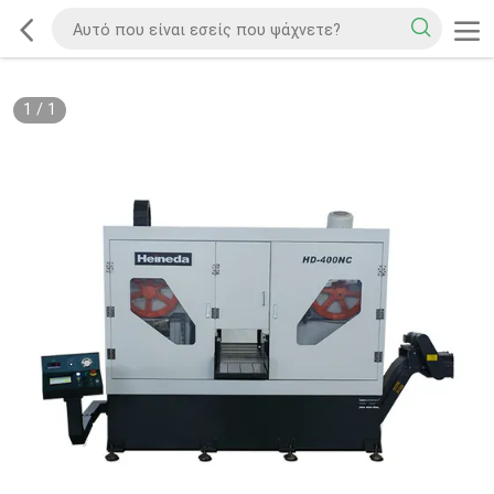
1
/
1