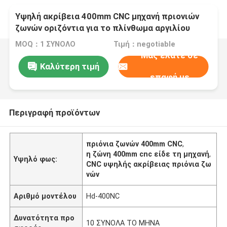
Υψηλή ακρίβεια 400mm CNC μηχανή πριονιών
ζωνών οριζόντια για το πλίνθωμα αργιλίου
MOQ：1 ΣΥΝΟΛΟ
Τιμή：negotiable
Μας ελάτε σε
Καλύτερη τιμή
επαφή με
Περιγραφή προϊόντων
πριόνια ζωνών 400mm CNC
,
η ζώνη 400mm cnc είδε τη μηχανή
,
Υψηλό φως:
CNC υψηλής ακρίβειας πριόνια ζω
νών
Αριθμό μοντέλου
Hd-400NC
Δυνατότητα προ
10 ΣΥΝΟΛΑ ΤΟ ΜΗΝΑ