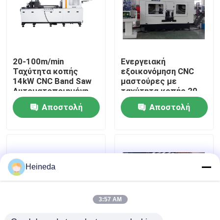
Γύρος εργοστασίων
Ποιοτικός έλεγχος
20-100m/min
Ενεργειακή
Ταχύτητα κοπής
εξοικονόμηση CNC
14kW CNC Band Saw
μαστούρες με
Μας ελάτε σε επαφή με
Αυτοματοποιημένη
ταχύτητα κοπής 20-
εκκένωση
100m/min
Αποστολή
Αποστολή
πριονιστικής σκόνης
Ειδήσεις
ερώτησης
ερώτησης
Ζητήστε ένα απόσπασμα
Heineda
CNC κυκλικό πριόνι
3:57 AM
CNC πριόνια ζωνών