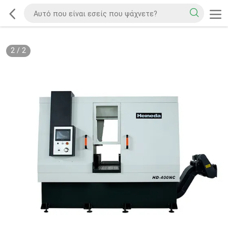
2
/
2