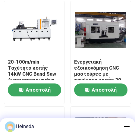
Γύρος εργοστασίων
Ποιοτικός έλεγχος
Μας ελάτε σε επαφή με
20-100m/min
Ενεργειακή
Ταχύτητα κοπής
εξοικονόμηση CNC
14kW CNC Band Saw
μαστούρες με
Ειδήσεις
Αυτοματοποιημένη
ταχύτητα κοπής 20-
εκκένωση
100m/min
Αποστολή
Αποστολή
πριονιστικής σκόνης
Ζητήστε ένα απόσπασμα
ερώτησης
ερώτησης
CNC κυκλικό πριόνι
Heineda
CNC πριόνια ζωνών