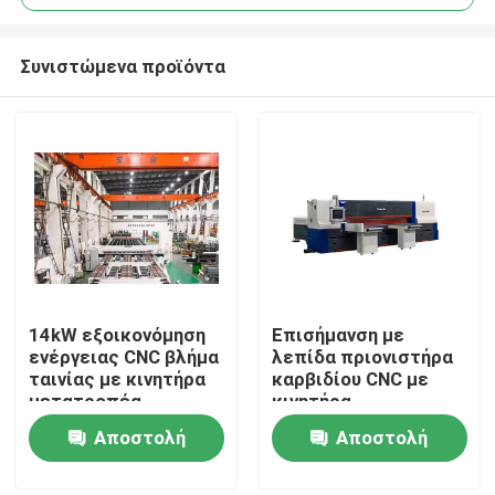
Συνιστώμενα προϊόντα
14kW εξοικονόμηση
Επισήμανση με
Σπίτι
ενέργειας CNC βλήμα
λεπίδα πριονιστήρα
ταινίας με κινητήρα
καρβιδίου CNC με
μετατροπέα
κινητήρα
Προϊόντα
μετατροπέα
Αποστολή
Αποστολή
εξοικονόμησης
ενέργειας
ερώτησης
ερώτησης
Περίπου εμείς