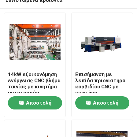
14kW εξοικονόμηση
Επισήμανση με
ενέργειας CNC βλήμα
λεπίδα πριονιστήρα
ταινίας με κινητήρα
καρβιδίου CNC με
μετατροπέα
κινητήρα
Σπίτι
μετατροπέα
Αποστολή
Αποστολή
εξοικονόμησης
ενέργειας
ερώτησης
ερώτησης
Προϊόντα
Περίπου εμείς