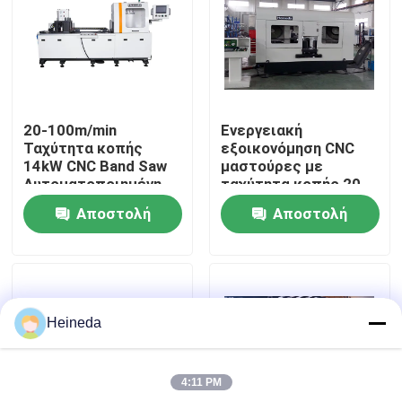
Γύρος εργοστασίων
Ποιοτικός έλεγχος
20-100m/min
Ενεργειακή
Ταχύτητα κοπής
εξοικονόμηση CNC
Μας ελάτε σε επαφή με
14kW CNC Band Saw
μαστούρες με
Αυτοματοποιημένη
ταχύτητα κοπής 20-
εκκένωση
100m/min
Αποστολή
Αποστολή
πριονιστικής σκόνης
Ειδήσεις
ερώτησης
ερώτησης
Ζητήστε ένα απόσπασμα
Heineda
CNC κυκλικό πριόνι
4:11 PM
CNC πριόνια ζωνών