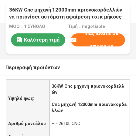
36KW Cnc μηχανή 12000mm πριονοκορδελλών
να πριονίσει αυτόματη αφαίρεση τσιπ μήκους
MOQ：1 ΣΥΝΟΛΟ
Τιμή：negotiable
Μας ελάτε σε
Καλύτερη τιμή
επαφή με
Περιγραφή προϊόντων
36KW Cnc μηχανή πριονοκορδελλ
ών
Υψηλό φως:
,
Cnc μηχανή 12000mm πριονοκορδε
λλών
Αριθμό μοντέλου
H - 2610L CNC