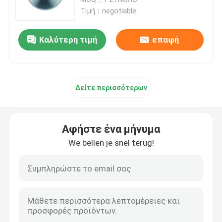
Τιμή：negotiable
CNC πριόνι μετάλλων
Καλύτερη τιμή
επαφή
cnc οριζόντιο πριόνι ζωνών
Δείτε περισσότερων
CNC κάθετο πριόνι ζωνών
cnc πριόνι επιτροπής
Αφήστε ένα μήνυμα
We bellen je snel terug!
Πριόνι πιάτων αργιλίου
Πριόνι κοπής σχεδιαγράμματος αργιλίου
Πριονίζοντας γραμμή