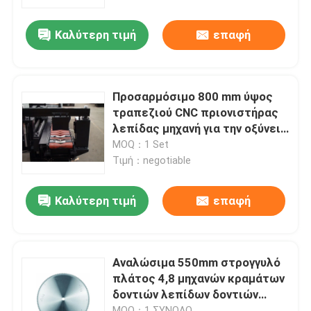
Καλύτερη τιμή
επαφή
Γύρος εργοστασίων
Ποιοτικός έλεγχος
Προσαρμόσιμο 800 mm ύψος
τραπεζιού CNC πριονιστήρας
Μας ελάτε σε επαφή με
λεπίδας μηχανή για την οξύνεια
διαφορετικών λεπίδων
MOQ：1 Set
Τιμή：negotiable
Ειδήσεις
Καλύτερη τιμή
επαφή
Ζητήστε ένα απόσπασμα
CNC κυκλικό πριόνι
Αναλώσιμα 550mm στρογγυλό
πλάτος 4,8 μηχανών κραμάτων
δοντιών λεπίδων δοντιών
CNC πριόνια ζωνών
καρβιδίου
MOQ：1 ΣΥΝΟΛΟ