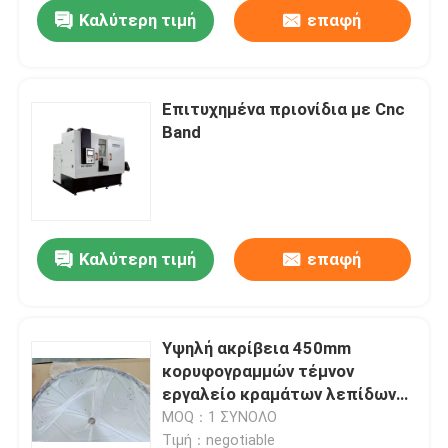
Καλύτερη τιμή
επαφή
Επιτυχημένα πριονίδια με Cnc
Band
Καλύτερη τιμή
επαφή
Σπίτι
Υψηλή ακρίβεια 450mm
κορυφογραμμών τέμνον
Προϊόντα
εργαλείο κραμάτων λεπίδων
πριονιών καρβιδίου κυκλικό
MOQ：1 ΣΥΝΟΛΟ
Περίπου εμείς
Τιμή：negotiable