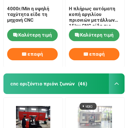
4000r/Min η υψηλή
Η πλήρως αυτόματη
ταχύτητα είδε τη
κοπή αργιλίου
μηχανή CNC
πριονιών μετάλλων
15kw CNC είδε τις
μηχανές 4000r/min
Καλύτερη τιμή
Καλύτερη τιμή
επαφή
επαφή
cnc οριζόντιο πριόνι ζωνών
(46)