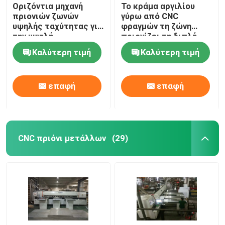
Οριζόντια μηχανή
Το κράμα αργιλίου
πριονιών ζωνών
γύρω από CNC
υψηλής ταχύτητας για
φραγμών τη ζώνη
την υψηλή
πριονίζει τη διπλή
αποδοτικότητα
δομή hd-400NC
Καλύτερη τιμή
Καλύτερη τιμή
πλινθωμάτων
στηλών
αργιλίου
επαφή
επαφή
CNC πριόνι μετάλλων
(29)