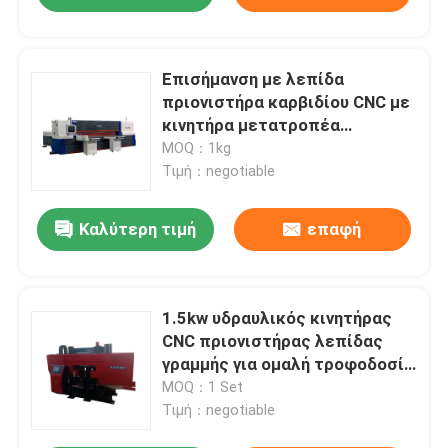
Επισήμανση με λεπίδα
πριονιστήρα καρβιδίου CNC με
κινητήρα μετατροπέα
εξοικονόμησης ενέργειας
MOQ：1kg
Τιμή：negotiable
Καλύτερη τιμή
επαφή
1.5kw υδραυλικός κινητήρας
CNC πριονιστήρας λεπίδας
γραμμής για ομαλή τροφοδοσία
και οξύτητα
MOQ：1 Set
Τιμή：negotiable