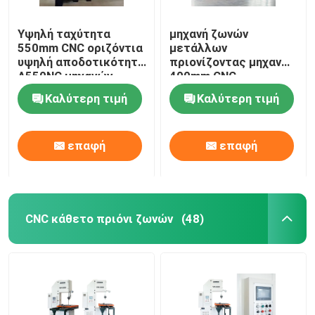
Υψηλή ταχύτητα
μηχανή ζωνών
550mm CNC οριζόντια
μετάλλων
υψηλή αποδοτικότητα
πριονίζοντας μηχανών
A550NC μηχανών
400mm CNC
πριονιών ζωνών
πριονίζοντας πλήρως
Καλύτερη τιμή
Καλύτερη τιμή
αυτόματη
επαφή
επαφή
CNC κάθετο πριόνι ζωνών
(48)