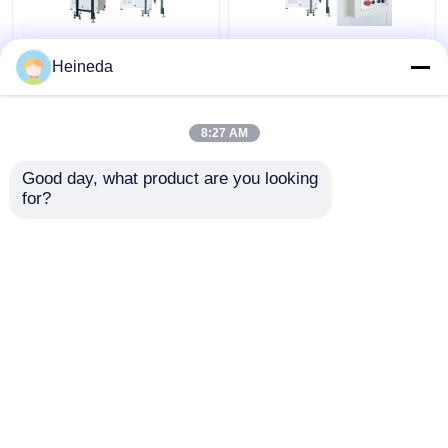
VH600 πλάτος 600mm
Κάθετη πλάκα
Heineda
κάθετη μηχανή
μηχανών πριονιών
πριονιών ζωνών
ζωνών υψηλής
μετάλλων τέμνουσα
ταχύτητας 500-
8:27 AM
για το αλουμίνιο
2000m/Min CNC που
Καλύτερη τιμή
Καλύτερη τιμή
κόβει VH600
Good day, what product are you looking 
for?
επαφή
επαφή
Δείτε περισσότερων
Αρχική Σελίδα
Περίπου εμείς
επαφή
Desktop Site
Sitemap
Privacy Policy