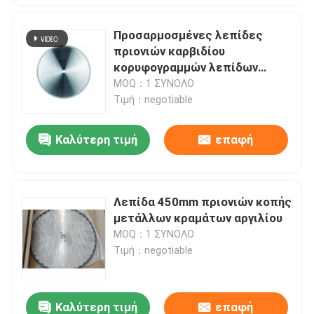
Προσαρμοσμένες λεπίδες
πριονιών καρβιδίου
κορυφογραμμών λεπίδων
πριονιών 450mm στρογγυλές
MOQ：1 ΣΥΝΟΛΟ
αντιοξειδωτικές
Τιμή：negotiable
Καλύτερη τιμή
επαφή
Λεπίδα 450mm πριονιών κοπής
μετάλλων κραμάτων αργιλίου
MOQ：1 ΣΥΝΟΛΟ
Τιμή：negotiable
Καλύτερη τιμή
επαφή