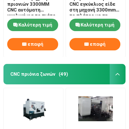
πριονιών 3300MM
CNC εγκύκλιος είδε
CNC αυτόματη
στη μηχανή 3300mm
κυκλική για το πιάτο
το πλάτος με τη
χαλκού που πριονίζει
σερβο μηχανή σίτισης
Καλύτερη τιμή
Καλύτερη τιμή
HL-10CNC
3
επαφή
επαφή
CNC πριόνια ζωνών
(49)