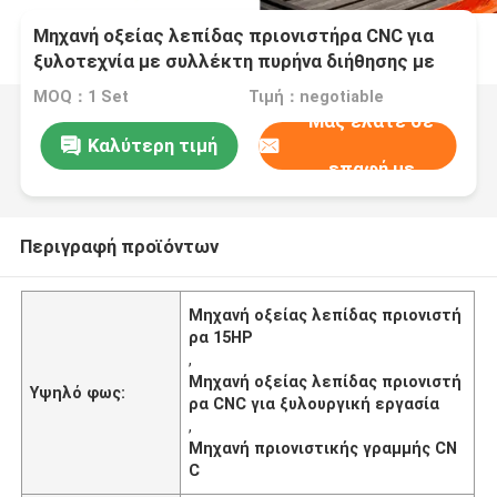
Μηχανή οξείας λεπίδας πριονιστήρα CNC για
ξυλοτεχνία με συλλέκτη πυρήνα διήθησης με
παλμούς 15HP
MOQ：1 Set
Τιμή：negotiable
Μας ελάτε σε
Καλύτερη τιμή
επαφή με
Περιγραφή προϊόντων
Μηχανή οξείας λεπίδας πριονιστή
ρα 15HP
,
Μηχανή οξείας λεπίδας πριονιστή
Υψηλό φως:
ρα CNC για ξυλουργική εργασία
,
Μηχανή πριονιστικής γραμμής CN
C