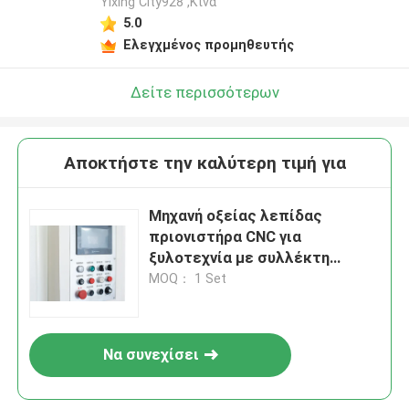
Yixing City928 ,Κίνα
5.0
Ελεγχμένος προμηθευτής
Δείτε περισσότερων
Αποκτήστε την καλύτερη τιμή για
Μηχανή οξείας λεπίδας
πριονιστήρα CNC για
ξυλοτεχνία με συλλέκτη
πυρήνα διήθησης με παλμούς
MOQ： 1 Set
15HP
Να συνεχίσει