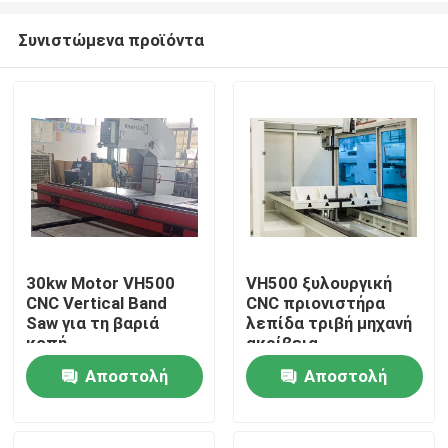
Συνιστώμενα προϊόντα
30kw Motor VH500
VH500 ξυλουργική
CNC Vertical Band
CNC πριονιστήρα
Σπίτι
Saw για τη βαριά
λεπίδα τριβή μηχανή
κοπή
ακρίβεια
Αποστολή
Αποστολή
Προϊόντα
ερώτησης
ερώτησης
Περίπου εμείς