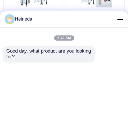
VH600 πλάτος 600mm
Κάθετη πλάκα
Heineda
κάθετη μηχανή
μηχανών πριονιών
πριονιών ζωνών
ζωνών υψηλής
μετάλλων τέμνουσα
ταχύτητας 500-
6:42 AM
για το αλουμίνιο
2000m/Min CNC που
Καλύτερη τιμή
Καλύτερη τιμή
κόβει VH600
Good day, what product are you looking 
for?
επαφή
επαφή
Δείτε περισσότερων
Αρχική Σελίδα
Περίπου εμείς
επαφή
Desktop Site
Sitemap
Privacy Policy