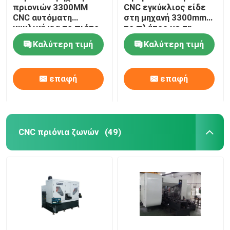
πριονιών 3300MM
CNC εγκύκλιος είδε
CNC αυτόματη
στη μηχανή 3300mm
κυκλική για το πιάτο
το πλάτος με τη
χαλκού που πριονίζει
σερβο μηχανή σίτισης
Καλύτερη τιμή
Καλύτερη τιμή
HL-10CNC
3
επαφή
επαφή
CNC πριόνια ζωνών
(49)