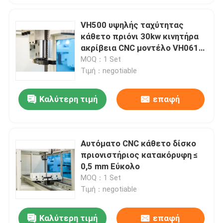
VH500 υψηλής ταχύτητας
κάθετο πριόνι 30kw κινητήρα
ακρίβεια CNC μοντέλο VH0615-
30
MOQ：1 Set
Τιμή：negotiable
Καλύτερη τιμή
επαφή
Αυτόματο CNC κάθετο δίσκο
πριονιστήριος κατακόρυφη ≤
0,5 mm Εύκολο
MOQ：1 Set
Τιμή：negotiable
Καλύτερη τιμή
επαφή