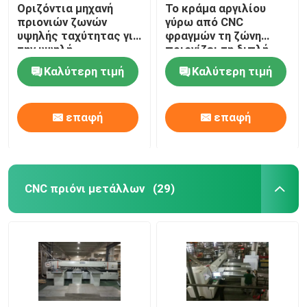
Οριζόντια μηχανή
Το κράμα αργιλίου
πριονιών ζωνών
γύρω από CNC
υψηλής ταχύτητας για
φραγμών τη ζώνη
την υψηλή
πριονίζει τη διπλή
αποδοτικότητα
δομή hd-400NC
Καλύτερη τιμή
Καλύτερη τιμή
πλινθωμάτων
στηλών
αργιλίου
επαφή
επαφή
CNC πριόνι μετάλλων
(29)