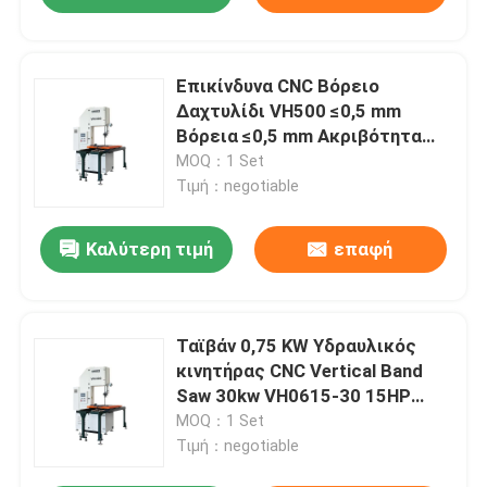
Επικίνδυνα CNC Βόρειο
Δαχτυλίδι VH500 ≤0,5 mm
Βόρεια ≤0,5 mm Ακριβότητα
επίπεδα
MOQ：1 Set
Τιμή：negotiable
Καλύτερη τιμή
επαφή
Ταϊβάν 0,75 KW Υδραυλικός
κινητήρας CNC Vertical Band
Saw 30kw VH0615-30 15HP
Συλλέκτης τσιπ
MOQ：1 Set
Τιμή：negotiable