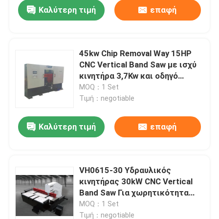
Καλύτερη τιμή
επαφή
45kw Chip Removal Way 15HP
CNC Vertical Band Saw με ισχύ
κινητήρα 3,7Kw και οδηγό
λεπίδας καρβιδίου
MOQ：1 Set
Τιμή：negotiable
Καλύτερη τιμή
επαφή
Σπίτι
VH0615-30 Υδραυλικός
κινητήρας 30kW CNC Vertical
Προϊόντα
Band Saw Για χωρητικότητα
κοπής 1000mm
MOQ：1 Set
Περίπου εμείς
Τιμή：negotiable