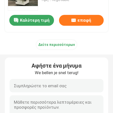
CNC πριόνι μετάλλων
Καλύτερη τιμή
επαφή
cnc οριζόντιο πριόνι ζωνών
Δείτε περισσότερων
CNC κάθετο πριόνι ζωνών
cnc πριόνι επιτροπής
Αφήστε ένα μήνυμα
We bellen je snel terug!
Πριόνι πιάτων αργιλίου
Πριόνι κοπής σχεδιαγράμματος αργιλίου
Πριονίζοντας γραμμή