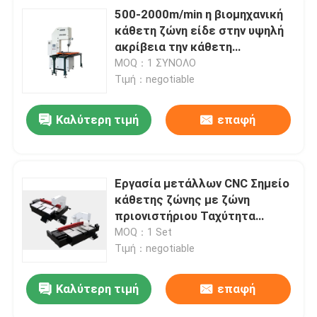
500-2000m/min η βιομηχανική
κάθετη ζώνη είδε στην υψηλή
ακρίβεια την κάθετη
πριονοκορδέλλα χάλυβα
MOQ：1 ΣΥΝΟΛΟ
Τιμή：negotiable
Καλύτερη τιμή
επαφή
Εργασία μετάλλων CNC Σημείο
κάθετης ζώνης με ζώνη
πριονιστήριου Ταχύτητα
200/2000m/min Χωρίς βήματα
MOQ：1 Set
ρυθμιζόμενο
Τιμή：negotiable
Καλύτερη τιμή
επαφή