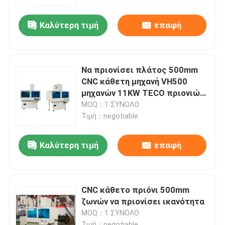
Καλύτερη τιμή
επαφή
Γύρος εργοστασίων
Ποιοτικός έλεγχος
Να πριονίσει πλάτος 500mm
CNC κάθετη μηχανή VH500
Μας ελάτε σε επαφή με
μηχανών 11KW TECO πριονιών
ζωνών
MOQ：1 ΣΥΝΟΛΟ
Τιμή：negotiable
Ειδήσεις
Καλύτερη τιμή
επαφή
Ζητήστε ένα απόσπασμα
CNC κυκλικό πριόνι
CNC κάθετο πριόνι 500mm
ζωνών να πριονίσει ικανότητα
MOQ：1 ΣΥΝΟΛΟ
CNC πριόνια ζωνών
Τιμή：negotiable