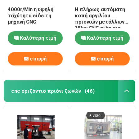
4000r/Min η υψηλή
Η πλήρως αυτόματη
ταχύτητα είδε τη
κοπή αργιλίου
μηχανή CNC
πριονιών μετάλλων
15kw CNC είδε τις
μηχανές 4000r/min
Καλύτερη τιμή
Καλύτερη τιμή
επαφή
επαφή
cnc οριζόντιο πριόνι ζωνών
(46)