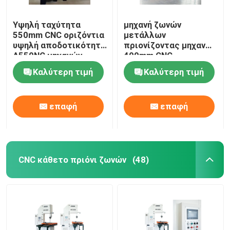
Υψηλή ταχύτητα
μηχανή ζωνών
550mm CNC οριζόντια
μετάλλων
υψηλή αποδοτικότητα
πριονίζοντας μηχανών
A550NC μηχανών
400mm CNC
πριονιών ζωνών
πριονίζοντας πλήρως
Καλύτερη τιμή
Καλύτερη τιμή
αυτόματη
επαφή
επαφή
CNC κάθετο πριόνι ζωνών
(48)