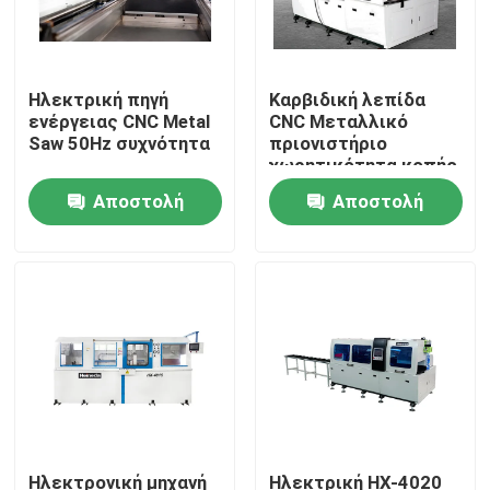
Ηλεκτρική πηγή
Καρβιδική λεπίδα
ενέργειας CNC Metal
CNC Μεταλλικό
Saw 50Hz συχνότητα
πριονιστήριο
χωρητικότητα κοπής
90 βαθμούς 4 ίντσες
Αποστολή
Αποστολή
υψηλή ταχύτητα
κοπής
ερώτησης
ερώτησης
Σπίτι
Προϊόντα
Ηλεκτρονική μηχανή
Ηλεκτρική HX-4020
Περίπου εμείς