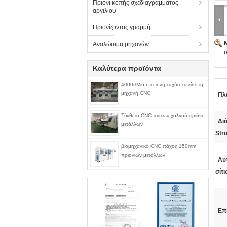
Πριόνι κοπής σχεδιαγράμματος
αργιλίου
Πριονίζοντας γραμμή
Αναλώσιμα μηχανών
Καλύτερα προϊόντα
4000r/Min η υψηλή ταχύτητα είδε τη
μηχανή CNC
Πλ
Σύνθετο CNC πιάτων χαλκού πριόνι
Δι
μετάλλων
Stru
βιομηχανικό CNC πάχος 150mm
πριονιών μετάλλων
Αυ
σίτι
Επ