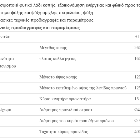
σιμοποιεί φυτικό λάδι κοπής, εξοικονόμηση ενέργειας και φιλικό προς 
τημα ψύξης και ψύξη ομίχλης πετρελαίου, ψύξη.
Βασικές τεχνικές προδιαγραφές και παραμέτρους
νικές προδιαγραφές και παραμέτρους
ντέλο
HL
Μέγεθος κοπής
26
ανότητα
πλάτος καλλιέργειας
16
ιονισμού
Μέγιστο ύψος κοπής
12
Μέγιστο εκτεθειμένο ύψος της λεπίδας πριονιού
12
Κύριο κινητήρα πριονιστήρα
15
ρίχωμα
Διάμετρος πριονιδιού στροστ
Ø4
Διάμετρος του κυριότερου άξονα πριόνου
Ø 
Ταχύτητα κύριας πριονίδας
40