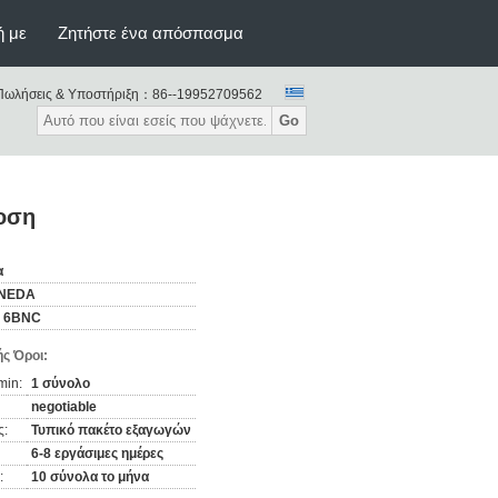
ή με
Ζητήστε ένα απόσπασμα
Πωλήσεις & Υποστήριξη：
86--19952709562
Go
οση
α
INEDA
- 6BNC
ς Όροι:
min:
1 σύνολο
negotiable
ς:
Τυπικό πακέτο εξαγωγών
6-8 εργάσιμες ημέρες
:
10 σύνολα το μήνα