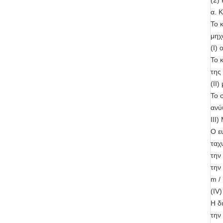
(2)
α. 
Το 
μηχ
(Ι)
Το 
της
(ΙΙ)
Το 
ανύ
ΙΙΙ
Ο ε
ταχ
την
την
m /
(IV
Η δ
την