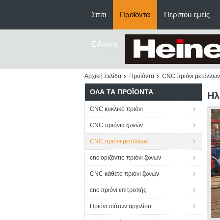
Σπίτι
Προϊόντα
Περίπου εμείς
Ειδήσεις
Αρχική Σελίδα
Προϊόντα
CNC πριόνι μετάλλων
ΌΛΑ ΤΑ ΠΡΟΪΌΝΤΑ
Ηλ
CNC κυκλικό πριόνι
CNC πριόνια ζωνών
CNC πριόνι μετάλλων
cnc οριζόντιο πριόνι ζωνών
CNC κάθετο πριόνι ζωνών
cnc πριόνι επιτροπής
Πριόνι πιάτων αργιλίου