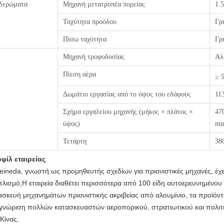
δερώματα
Μηχανή μετατροπέα πορείας
1.
Ταχύτητα προόδου
Γρ
Πίσω ταχύτητα
Γρ
Μηχανή τροφοδοσίας
Αλ
Πίεση αέρα
≥ 5
Δωμάτιο εργασίας από το ύψος του εδάφους
11
Σχήμα εργαλείου μηχανής (μήκος × πλάτος ×
47
ύψος)
m
Τετάρτη
38
φίλ εταιρείας
eineda, γνωστή ως προμηθευτής σχεδίων για πριονιστικές μηχανές, έχ
πλισμό,Η εταιρεία διαθέτει περισσότερα από 100 είδη αυτοερευνημένο
ασκευή μηχανημάτων πριονιστικής ακριβείας από αλουμίνιο, τα προϊόντ
γνώριση πολλών κατασκευαστών αεροπορικού, στρατιωτικού και πολιτ
 Κίνας.