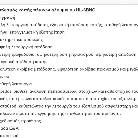
πλισμός κοπής πλακών αλουμινίου HL-6BNC
ιγραφή
λή λειτουργική απόδοση, εξαιρετική απόδοση κοπής, σταθερή λειτουργ
ήνα, επαγγελματική εξυπηρέτηση
ακτηριστικά συσκευής:
Υψηλή λειτουργική απόδοση
ύτερη τροφοδοσία, υψηλότερη ροπή πριονισμού, υψηλότερη απόδοση 
αιρετική απόδοση κοπής
αλύτερη ακρίβεια μετάδοσης, υψηλότερη ακρίβεια πριονισμού και μεγαλ
ονιού.
αθερή λειτουργία.
κρεβάτι υιοθετεί ανάλυση πεπερασμένων στοιχείων και κάθε στοιχείο το
ονός που μειώνει αποτελεσματικά το ποσοστό αποτυχίας του εξοπλισμού,
 σταθερή, καθιστώντας την λειτουργία του εξοπλισμού ασφαλέστερη κα
 πλεονεκτήματα της εγγύησης της σταθερότητας του προϊόντος
Σχεδιασμός προϊόντος
άδα Ε& Α
Κατασκευή