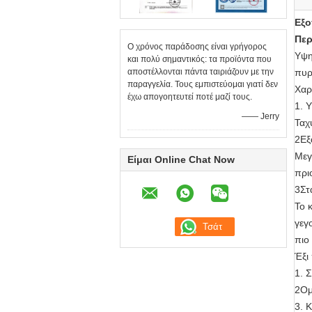
Εξο
Περ
Ο χρόνος παράδοσης είναι γρήγορος
Υψη
και πολύ σημαντικός: τα προϊόντα που
αποστέλλονται πάντα ταιριάζουν με την
πυρ
παραγγελία. Τους εμπιστεύομαι γιατί δεν
Χαρ
έχω απογοητευτεί ποτέ μαζί τους.
1. 
—— Jerry
Ταχ
2Εξ
Μεγ
Είμαι Online Chat Now
πρι
3Στ
Το 
γεγ
πιο
Έξι
1. 
2Ομ
3. 