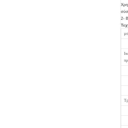
Χρη
σύσ
2- 
Τεχ
μο
Ικ
πρ
Τ