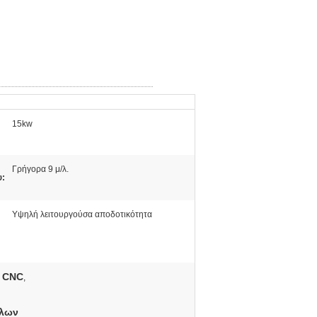
15kw
Γρήγορα 9 μ/λ.
υ:
Υψηλή λειτουργούσα αποδοτικότητα
α CNC
,
λλων