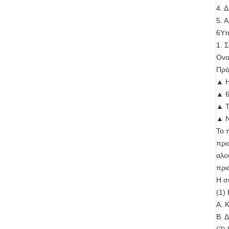
4. 
5. 
6Υπ
1. 
Ονο
Πρό
▲ Η
▲ 6
▲ Τ
▲ N
Το 
πρι
αλο
πριό
Η σ
(1)
Α. 
Β. 