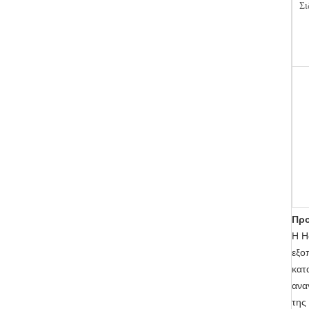
Σι
Προ
Η H
εξο
κατ
ανα
της