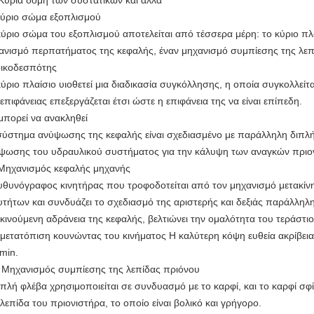
 Κύρια δομή των συστατικών και άλλα
Κύριο σώμα εξοπλισμού
κύριο σώμα του εξοπλισμού αποτελείται από τέσσερα μέρη: το κύριο πλ
ανισμό περπατήματος της κεφαλής, έναν μηχανισμό συμπίεσης της λεπ
 οικοδεσπότης
κύριο πλαίσιο υιοθετεί μια διαδικασία συγκόλλησης, η οποία συγκολλείτα
 επιφάνειας επεξεργάζεται έτσι ώστε η επιφάνεια της να είναι επίπεδη.
 μπορεί να ανακληθεί
σύστημα ανύψωσης της κεφαλής είναι σχεδιασμένο με παράλληλη διπλή
ψωσης του υδραυλικού συστήματος για την κάλυψη των αναγκών πριο
) Μηχανισμός κεφαλής μηχανής
υθυνόγραφος κινητήρας που τροφοδοτείται από τον μηχανισμό μετακίν
υτήτων και συνδυάζει το σχεδιασμό της αριστερής και δεξιάς παράλληλ
 κινούμενη αδράνεια της κεφαλής, βελτιώνει την ομαλότητα του τεράστιο
 μετατόπιση κουνώντας του κινήματος Η καλύτερη κόψη ευθεία ακρίβει
 min.
) Μηχανισμός συμπίεσης της λεπίδας πριόνου
ιπλή φλέβα χρησιμοποιείται σε συνδυασμό με το καρφί, και το καρφί σφίγγ
 λεπίδα του πριονιστήρα, το οποίο είναι βολικό και γρήγορο.