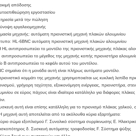
Δοκιμή απόδοσης
Αυτοεπιθεώρηση εργοστασίου
ηρεσία μετά την πώληση
Σύνοψη εργαλειομηχανής
μασία μηχανής: αυτόματη πριονιστική μηχανή πλακών αλουμινίου
τυπο: HL-6BNC αυτόματη πριονιστική μηχανή πλακών αλουμινίου
 HL αντιπροσωπεύει το μοντέλο της πριονιστικής μηχανής πλάκας αλο
 αντιπροσωπεύει το μέγεθος της μηχανής κοπής πριονιστήρα αλουμινίο
ο B αντιπροσωπεύει το κεφάλι αυτού του μοντέλου.
C σημαίνει ότι η μονάδα αυτή είναι πλήρως αυτόματο μοντέλο.
πριονιστικό κομμάτι της μηχανής χρησιμοποιείται ως κυκλική λεπίδα πρ
ονισμού, γρήγορη ταχύτητα, εξοικονόμηση ενέργειας, πριονιστήρα, στεν
υμινίου σε εύρος πάχους είναι ιδιαίτερα κατάλληλο για διάφορες πλάκες
νι.
υσκευή αυτή είναι επίσης κατάλληλη για το πριονισμό πλάκας χαλκού,
 Η μηχανή αυτή αποτελείται από τα ακόλουθα κύρια εξαρτήματα:
Κύριο σώμα εξοπλισμού Γ. Συνολικό σύστημα συρρίκνωσης Ε. Ηλεκτρι
Δισκοπότηρος δ. Συσκευή αυτόματης τροφοδοσίας F. Σύστημα ψύξης