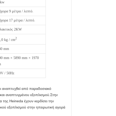
5kw
ήγορα 9 μέτρα / λεπτό.
ήγορα 17 μέτρα / λεπτό.
λακτικός 2KW
2
,0 kg / cm
30 mm
00 mm × 5890 mm × 1970
m
0V / 50Hz
ει αναπτυχθεί από παραδοσιακό
υ και αναπτυγμένου εξοπλισμού.Στην
α της Heineda έχουν κερδίσει την
ικού εξοπλισμού στην ηπειρωτική αγορά