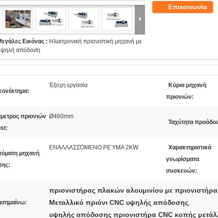
Επικοινωνία
Μεγάλες Εικόνας :
Ηλεκτρονική πριονιστική μηχανή με
υψηλή απόδοση
Έξοχη εργασία
Κύρια μηχανή
εονέκτημα:
πριονιών:
άμετρος πριονιών
Ø460mm
Ταχύτητα προόδο
st:
ΕΝΑΛΛΑΣΣΌΜΕΝΟ ΡΕΎΜΑ 2KW
Χαρακτηριστικά
τόματη μηχανή
γνωρίσματα
σης:
συσκευών:
πριονιστήρας πλακών αλουμινίου με πριονιστήρ
Μεταλλικό πριόνι CNC υψηλής απόδοσης
ισημαίνω:
,
υψηλής απόδοσης πριονιστήρα CNC κοπής μετά