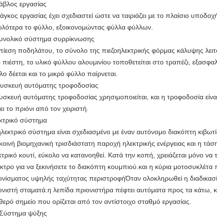
Τάβλος εργασίας
άγκος εργασίας έχει σχεδιαστεί ώστε να ταιριάζει με το πλαίσιο υποδοχής
ολότερα το φύλλο, εξοικονομώντας φύλλα φύλλων.
Συνολικό σύστημα συρρίκνωσης
πίεση ποδηλάτου, το σύνολο της πιεζοηλεκτρικής φόρμας κάλυψης λειτο
 πιέστη, το υλικό φύλλου αλουμινίου τοποθετείται στο τραπέζι, εξασφα
λο δέεται και το μικρό φύλλο παίρνεται.
Συσκευή αυτόματης τροφοδοσίας
υσκευή αυτόματης τροφοδοσίας χρησιμοποιείται, και η τροφοδοσία είναι 
ει το πριόνι από τον χειριστή.
κτρικό σύστημα
ηλεκτρικό σύστημα είναι σχεδιασμένο με έναν αυτόνομο διακόπτη κιβωτί
 κοινή βιομηχανική τρισδιάστατη παροχή ηλεκτρικής ενέργειας και η τάσ
κτρικό κουτί, εύκολο να κατανοηθεί. Κατά την κοπή, χρειάζεται μόνο να 
κτρο για να ξεκινήσετε το διακόπτη κουμπιού.και η κύρια μοτοσυκλέτα 
ονίσματος υψηλής ταχύτητας περιστροφήΌταν ολοκληρωθεί η διαδικασία
ονιστή σταματά.η λεπίδα πριονιστήρα πέφτει αυτόματα προς τα κάτω, κ
θερό σημείο που ορίζεται από τον αντίστοιχο σταθμό εργασίας.
 Σύστημα ψύξης