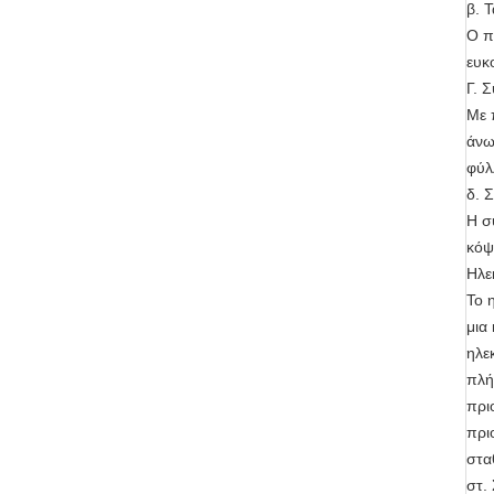
β. 
Ο π
ευκ
Γ. 
Με 
άνω
φύλ
δ. 
Η σ
κόψ
Ηλε
Το 
μια
ηλε
πλή
πρι
πρι
στα
στ.