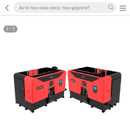
2
/
5