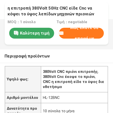
η επιτροπή 380Volt 50Hz CNC είδε Cnc να
κόψει το ύψος λεπίδων μηχανών πριονιών
διευθετήσιμο
MOQ：1 σύνολο
Τιμή：negotiable
Μας ελάτε σε
Καλύτερη τιμή
επαφή με
Περιγραφή προϊόντων
380Volt CNC πριόνι επιτροπής
,
380Volt Cnc έκοψε το πριόνι
,
Υψηλό φως:
CNC η επιτροπή είδε το ύψος διε
υθετήσιμο
Αριθμό μοντέλου
HL-12BNC
Δυνατότητα προ
10 σύνολα το μήνα