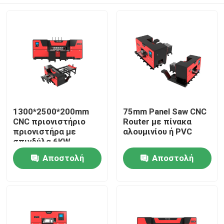
1300*2500*200mm
75mm Panel Saw CNC
CNC πριονιστήριο
Router με πίνακα
πριονιστήρα με
αλουμινίου ή PVC
σπινδύλα 6KW
Σπίτι
Αποστολή
Αποστολή
ερώτησης
ερώτησης
Προϊόντα
Περίπου εμείς