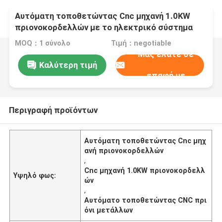
Αυτόματη τοποθετώντας Cnc μηχανή 1.0KW
πριονοκορδελλών με το ηλεκτρικό σύστημα
ελέγχου
MOQ：1 σύνολο
Τιμή：negotiable
Μας ελάτε σε
Καλύτερη τιμή
επαφή με
Περιγραφή προϊόντων
Αυτόματη τοποθετώντας Cnc μηχ
ανή πριονοκορδελλών
,
Cnc μηχανή 1.0KW πριονοκορδελλ
Υψηλό φως:
ών
,
Αυτόματο τοποθετώντας CNC πρι
όνι μετάλλων