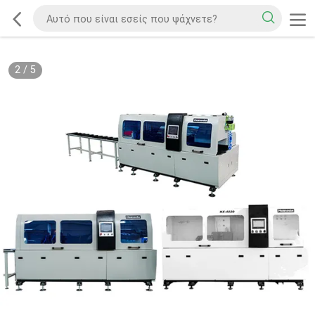
2
/
5