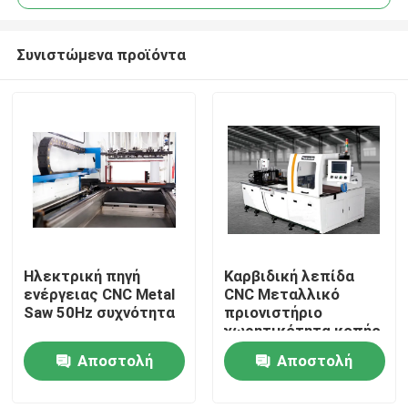
Συνιστώμενα προϊόντα
Ηλεκτρική πηγή
Καρβιδική λεπίδα
Σπίτι
ενέργειας CNC Metal
CNC Μεταλλικό
Saw 50Hz συχνότητα
πριονιστήριο
χωρητικότητα κοπής
Προϊόντα
90 βαθμούς 4 ίντσες
Αποστολή
Αποστολή
υψηλή ταχύτητα
κοπής
ερώτησης
ερώτησης
Περίπου εμείς