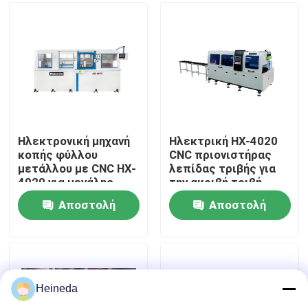
Γύρος εργοστασίων
Ποιοτικός έλεγχος
Μας ελάτε σε επαφή με
Ηλεκτρονική μηχανή
Ηλεκτρική HX-4020
κοπής φύλλου
CNC πριονιστήρας
μετάλλου με CNC HX-
λεπίδας τριβής για
Ειδήσεις
4020 για μεγάλης
την ακριβή τριβή
κλίμακας παραγωγή
Αποστολή
Αποστολή
Ζητήστε ένα απόσπασμα
ερώτησης
ερώτησης
CNC κυκλικό πριόνι
Heineda
CNC πριόνια ζωνών