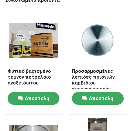
Φυτικό βασισμένο
Προσαρμοσμένες
τέμνον πετρέλαιο
λεπίδες πριονιών
ανοξείδωτου
καρβιδίου
κορυφογραμμών
Σπίτι
λεπίδων πριονιών
Αποστολή
Αποστολή
450mm στρογγυλές
αντιοξειδωτικές
ερώτησης
ερώτησης
Προϊόντα
Περίπου εμείς