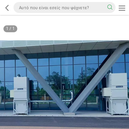
1
/
1