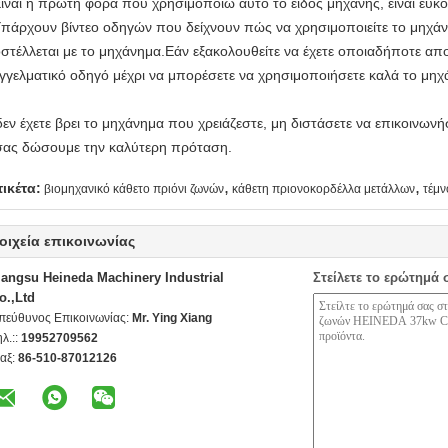
Είναι η πρώτη φορά που χρησιμοποιώ αυτό το είδος μηχανής, είναι εύκο
Υπάρχουν βίντεο οδηγών που δείχνουν πώς να χρησιμοποιείτε το μηχάνη
στέλλεται με το μηχάνημα.Εάν εξακολουθείτε να έχετε οποιαδήποτε α
γγελματικό οδηγό μέχρι να μπορέσετε να χρησιμοποιήσετε καλά το μηχ
δεν έχετε βρει το μηχάνημα που χρειάζεστε, μη διστάσετε να επικοινωνή
σας δώσουμε την καλύτερη πρόταση.
,
,
τικέτα:
βιομηχανικό κάθετο πριόνι ζωνών
κάθετη πριονοκορδέλλα μετάλλων
τέμν
οιχεία επικοινωνίας
iangsu Heineda Machinery Industrial
Στείλετε το ερώτημά 
o.,Ltd
πεύθυνος Επικοινωνίας:
Mr. Ying Xiang
ηλ.::
19952709562
αξ:
86-510-87012126