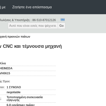
ή με
Ζητήστε ένα απόσπασμα
Πωλήσεις & Υποστήριξη：
86-510-87012126
Go
χανή πριονιών πιάτων
 CNC και τέμνουσα μηχανή
Κίνα
HEINEDA
VH0615
ς Όροι:
min:
1 ΣΥΝΟΛΟ
negotiable
Τυποποιημένη συσκευασία
ς:
εξαγωγής
6-8 εργάσιμες ημέρες