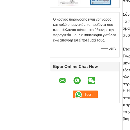
VH0
Σύν
Ο χρόνος παράδοσης είναι γρήγορος
Το 
και πολύ σημαντικός: τα προϊόντα που
ομά
αποστέλλονται πάντα ταιριάζουν με την
σύσ
παραγγελία. Τους εμπιστεύομαι γιατί δεν
έχω απογοητευτεί ποτέ μαζί τους.
—— Jerry
Ετα
Γνω
μηχ
Είμαι Online Chat Now
εξο
αλο
στρ
Η H
απα
παρ
επι
βιο