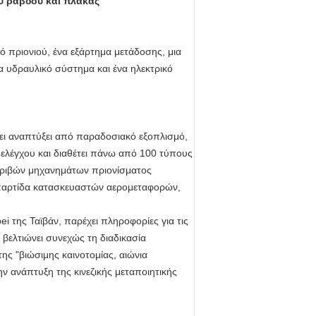
ύ ράβδου και πλάκας
ό πριονιού, ένα εξάρτημα μετάδοσης, μια
 υδραυλικό σύστημα και ένα ηλεκτρικό
ει αναπτύξει από παραδοσιακό εξοπλισμό,
ελέγχου και διαθέτει πάνω από 100 τύπους
ακριβών μηχανημάτων πριονίσματος
α παρτίδα κατασκευαστών αερομεταφορών,
i της Ταϊβάν, παρέχει πληροφορίες για τις
 βελτιώνει συνεχώς τη διαδικασία
της "βιώσιμης καινοτομίας, αιώνια
ν ανάπτυξη της κινεζικής μεταποιητικής