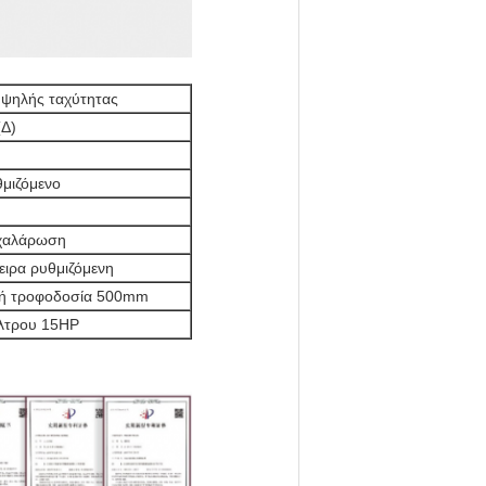
υψηλής ταχύτητας
(Δ)
μιζόμενο
/χαλάρωση
ειρα ρυθμιζόμενη
νή τροφοδοσία 500mm
ίλτρου 15HP