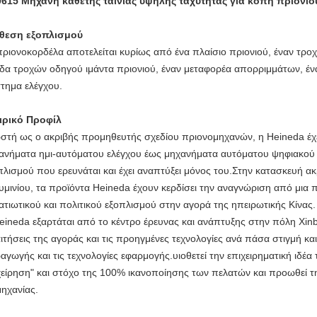
615 Μηχανή κάθετης ταινίας υψηλής ταχύτητας για κοπή πριονιο
θεση εξοπλισμού
πριονοκορδέλα αποτελείται κυρίως από ένα πλαίσιο πριονιού, έναν τροχ
δα τροχών οδηγού ιμάντα πριονιού, έναν μεταφορέα απορριμμάτων, ένα
τημα ελέγχου.
ιρικό Προφίλ
στή ως ο ακριβής προμηθευτής σχεδίου πριονομηχανών, η Heineda έχ
ανήματα ημι-αυτόματου ελέγχου έως μηχανήματα αυτόματου ψηφιακού 
πλισμού που ερευνάται και έχει αναπτύξει μόνος του.Στην κατασκευή 
υμινίου, τα προϊόντα Heineda έχουν κερδίσει την αναγνώριση από μι
ατιωτικού και πολιτικού εξοπλισμού στην αγορά της ηπειρωτικής Κίνας.
eineda εξαρτάται από το κέντρο έρευνας και ανάπτυξης στην πόλη Xinbe
ιτήσεις της αγοράς και τις προηγμένες τεχνολογίες ανά πάσα στιγμή και
αγωγής και τις τεχνολογίες εφαρμογής.υιοθετεί την επιχειρηματική ιδέα 
χείρηση" και στόχο της 100% ικανοποίησης των πελατών και προωθεί τη
μηχανίας.