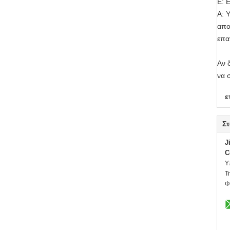
Ε: 
Α: 
απο
επα
Αν 
να 
ε
Στ
J
C
Υ
Τ
Φ