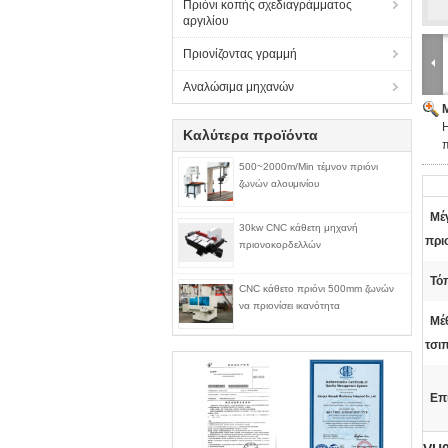
Πριόνι κοπής σχεδιαγράμματος
αργιλίου
Πριονίζοντας γραμμή
Αναλώσιμα μηχανών
Καλύτερα προϊόντα
500~2000m/Min τέμνον πριόνι
ζωνών αλουμινίου
Μέ
30kw CNC κάθετη μηχανή
πρι
πριονοκορδελλών
Τό
CNC κάθετο πριόνι 500mm ζωνών
να πριονίσει ικανότητα
Μέ
τσι
Επ