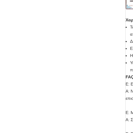
Χαρ
Τ
α
Δ
Ε
Η
Υ
π
FA
Ε: 
Α: 
επι
Ε: 
Α: 