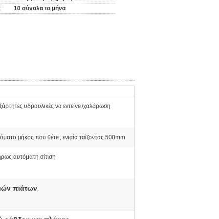
:
10 σύνολα το μήνα
ξάρτητες υδραυλικές να εντείνει/χαλάρωση
όματο μήκος που θέτει, ενιαία ταΐζοντας 500mm
ρως αυτόματη σίτιση
ιών πιάτων
,