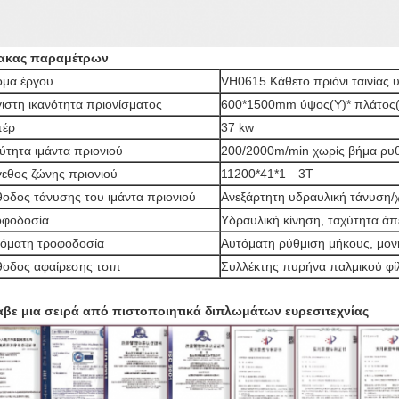
ακας παραμέτρων
μα έργου
VH0615 Κάθετο πριόνι ταινίας 
ιστη ικανότητα πριονίσματος
600*1500mm ύψος(Υ)* πλάτος
τέρ
37 kw
ύτητα ιμάντα πριονιού
200/2000m/min χωρίς βήμα ρυθ
εθος ζώνης πριονιού
11200*41*1—3Τ
οδος τάνυσης του ιμάντα πριονιού
Ανεξάρτητη υδραυλική τάνυση
οφοδοσία
Υδραυλική κίνηση, ταχύτητα άπ
όματη τροφοδοσία
Αυτόματη ρύθμιση μήκους, μο
οδος αφαίρεσης τσιπ
Συλλέκτης πυρήνα παλμικού φ
βε μια σειρά από πιστοποιητικά διπλωμάτων ευρεσιτεχνίας