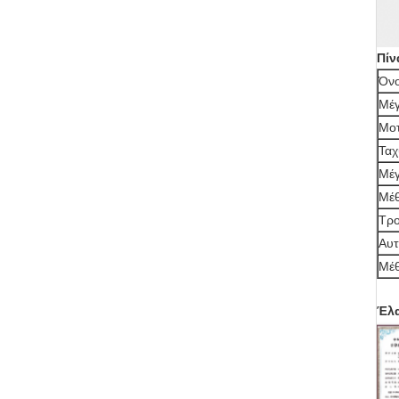
Πίν
Όνο
Μέγ
Μο
Ταχ
Μέγ
Μέθ
Τρ
Αυτ
Μέθ
Έλα