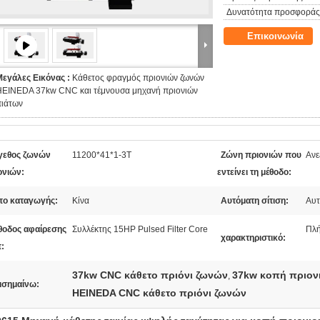
Δυνατότητα προσφοράς
Επικοινωνία
Μεγάλες Εικόνας :
Κάθετος φραγμός πριονιών ζωνών
HEINEDA 37kw CNC και τέμνουσα μηχανή πριονιών
πιάτων
γεθος ζωνών
11200*41*1-3T
Ζώνη πριονιών που
Ανε
ονιών:
εντείνει τη μέθοδο:
πο καταγωγής:
Κίνα
Αυτόματη σίτιση:
Αυτ
θοδος αφαίρεσης
Συλλέκτης 15HP Pulsed Filter Core
Πλή
χαρακτηριστικό:
π:
37kw CNC κάθετο πριόνι ζωνών
37kw κοπή πριον
,
ισημαίνω:
HEINEDA CNC κάθετο πριόνι ζωνών