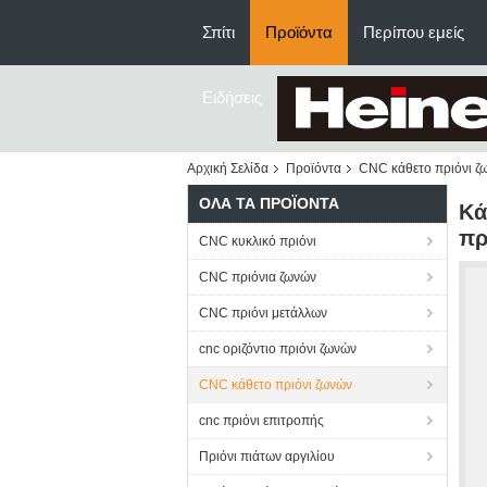
Σπίτι
Προϊόντα
Περίπου εμείς
Ειδήσεις
Αρχική Σελίδα
Προϊόντα
CNC κάθετο πριόνι ζ
ΌΛΑ ΤΑ ΠΡΟΪΌΝΤΑ
Κά
πρ
CNC κυκλικό πριόνι
CNC πριόνια ζωνών
CNC πριόνι μετάλλων
cnc οριζόντιο πριόνι ζωνών
CNC κάθετο πριόνι ζωνών
cnc πριόνι επιτροπής
Πριόνι πιάτων αργιλίου