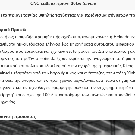
CNC κάθετο πριόνι 30kw ζωνών
ετο πριόνι ταινίας υψηλής ταχύτητας για πριόνισμα σύνθετων π
ιρικό Προφίλ
στή ως ο ακριβής προμηθευτής σχεδίου πριονομηχανών, η Heineda έχ
ανήματα ημι-αυτόματου ελέγχου έως μηχανήματα αυτόματου ψηφιακού 
πλισμού που ερευνάται και έχει αναπτύξει μόνος του.Στην κατασκευή 
υμινίου, τα προϊόντα Heineda έχουν κερδίσει την αναγνώριση από μι
ατιωτικού και πολιτικού εξοπλισμού στην αγορά της ηπειρωτικής Κίνας.
eineda εξαρτάται από το κέντρο έρευνας και ανάπτυξης στην πόλη Xinbe
ιτήσεις της αγοράς και τις προηγμένες τεχνολογίες ανά πάσα στιγμή και
αγωγής και τις τεχνολογίες εφαρμογής.υιοθετεί την επιχειρηματική ιδέα 
χείρηση" και στόχο της 100% ικανοποίησης των πελατών και προωθεί τη
μηχανίας.
άνιση προϊόντος