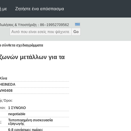
ή με
Ζητήστε ένα απόσπασμα
Πωλήσεις & Υποστήριξη：
86--19952709562
Go
α σύνθετα σχεδιαγράμματα
ζωνών μετάλλων για τα
Κίνα
HEINEDA
VH0408
ς Όροι:
min:
1 ΣΥΝΟΛΟ
negotiable
Τυποποιημένη συσκευασία
ς:
εξαγωγής
6-8 εργάσιμες ημέρες