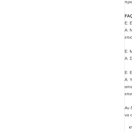
πρι
FA
Ε: 
Α: 
επι
Ε: 
Α: 
Ε: 
Α: 
απο
επα
Αν 
να 
ε