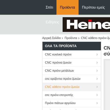
Σπίτι
Προϊόντα
Περίπου εμείς
Ειδήσεις
Αρχική Σελίδα
Προϊόντα
CNC κάθετο πριόνι ζ
ΌΛΑ ΤΑ ΠΡΟΪΌΝΤΑ
CN
σύ
CNC κυκλικό πριόνι
CNC πριόνια ζωνών
CNC πριόνι μετάλλων
cnc οριζόντιο πριόνι ζωνών
CNC κάθετο πριόνι ζωνών
cnc πριόνι επιτροπής
Πριόνι πιάτων αργιλίου