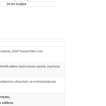
:
10 σετ το μήνα
υλλέκτης 15HP Pulsed Filter Core
H0408 κάθετο πριόνι ζωνών υψηλής ταχύτητας
νεξάρτητες υδραυλικές να εντείνει/χαλάρωση
ότητας
,
ν κάθετο
,