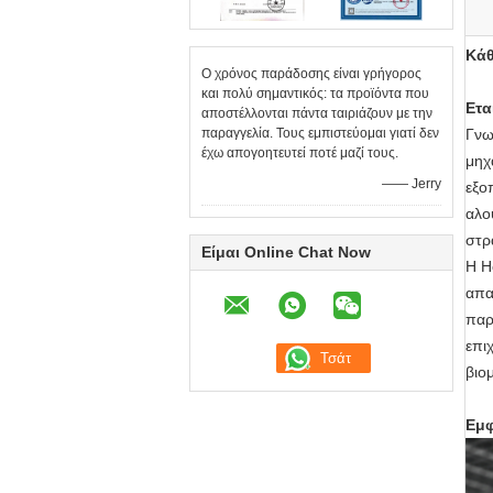
Κάθ
Ο χρόνος παράδοσης είναι γρήγορος
και πολύ σημαντικός: τα προϊόντα που
Ετα
αποστέλλονται πάντα ταιριάζουν με την
παραγγελία. Τους εμπιστεύομαι γιατί δεν
Γνω
έχω απογοητευτεί ποτέ μαζί τους.
μηχ
—— Jerry
εξο
αλο
στρ
Είμαι Online Chat Now
Η H
απα
παρ
επι
βιο
Εμφ