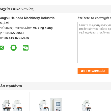
οιχεία επικοινωνίας
iangsu Heineda Machinery Industrial
Στείλετε το ερώτημά 
o.,Ltd
πεύθυνος Επικοινωνίας:
Mr. Ying Xiang
ηλ.::
19952709562
αξ:
86-510-87012126
λλα προϊόντα