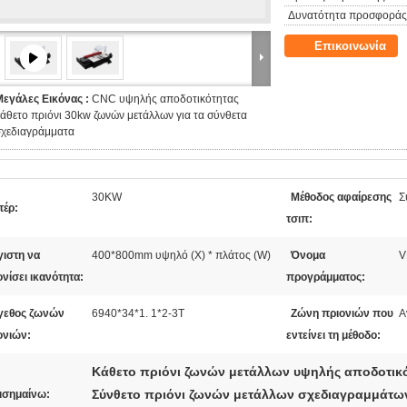
Δυνατότητα προσφοράς
Επικοινωνία
Μεγάλες Εικόνας :
CNC υψηλής αποδοτικότητας
άθετο πριόνι 30kw ζωνών μετάλλων για τα σύνθετα
σχεδιαγράμματα
30KW
Μέθοδος αφαίρεσης
Σ
τέρ:
τσιπ:
γιστη να
400*800mm υψηλό (Χ) * πλάτος (W)
Όνομα
V
νίσει ικανότητα:
προγράμματος:
γεθος ζωνών
6940*34*1. 1*2-3T
Ζώνη πριονιών που
Α
ονιών:
εντείνει τη μέθοδο:
Κάθετο πριόνι ζωνών μετάλλων υψηλής αποδοτικ
Σύνθετο πριόνι ζωνών μετάλλων σχεδιαγραμμάτω
ισημαίνω: