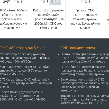
H600 πλάτος 600mm
Κάθετη πλάκα μηχανών
Γρήγορο CNC
κάθετη μηχανή
πριονιών ζωνών
ταχύτητας κάθετο να
πριονιών ζωνών
υψηλής ταχύτητας 500-
πριονίσει μηχανών
ζ
τάλλων τέμνουσα για
2000m/Min CNC που
πριονιών ζωνών πλάτος
το αλουμίνιο
κόβει VH600
600mm
CNC κάθετο πριόνι ζωνών
CNC κυκλικό πριόνι
Cnc είδε στην τέμνουσα μηχανή την
Η αυτοματοποιημένη εγκύκλιος υψη
κάθετη πριονοκορδέλλα για το μέταλλο
ταχύτητας είδε στη μηχανή 3800mm 
κόβοντας 400mm*800mm
πριόνι κοπής φύλλων Cnc χαλκού
500-2000m/Min Cnc είδε το αλουμίνιο
Ημι αυτόματη Hacksaw μετάλλων
τεμνουσών μηχανών 380V ενώνει το
πριονιών αμυχών δύναμης τέμνουσα
πριόνι VF4550-12
διαστημική αποταμίευση μηχανών
0.75KW αυτόματο CNC κάθετο πριόνι
2 καθίσματα που επιπλέουν CNC
ζωνών με το ηλεκτρικό σύστημα ελέγχου
πλατφορμών την υδραυλική δύναμη
VH500
μηχανών πριονιών εύκολη να
λειτουργήσει
Κάθετη πλάκα μηχανών πριονιών
ζωνών υψηλής ταχύτητας 500-
Τέμνουσα μηχανή πριονιών 3300MM
2000m/Min CNC που κόβει VH600
CNC αυτόματη κυκλική για το πιάτο
χαλκού που πριονίζει HL-10CNC