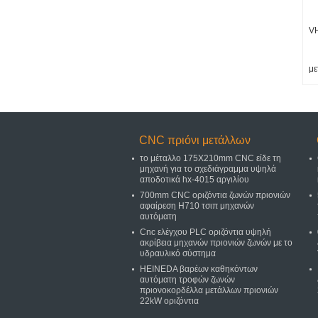
V
με
CNC πριόνι μετάλλων
το μέταλλο 175X210mm CNC είδε τη
μηχανή για το σχεδιάγραμμα υψηλά
αποδοτικά hx-4015 αργιλίου
700mm CNC οριζόντια ζωνών πριονιών
αφαίρεση H710 τσιπ μηχανών
αυτόματη
Cnc ελέγχου PLC οριζόντια υψηλή
ακρίβεια μηχανών πριονιών ζωνών με το
υδραυλικό σύστημα
HEINEDA βαρέων καθηκόντων
αυτόματη τροφών ζωνών
πριονοκορδέλλα μετάλλων πριονιών
22kW οριζόντια