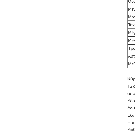
Όνο
Μέγ
Μο
Ταχ
Μέγ
Μέθ
Τρ
Αυτ
Μέθ
Κύρ
Τα 
από
Υδρ
Δομ
Εξο
Η π
Υιο