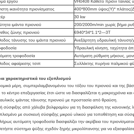
μα έργου
VH0408 Κάθετο πριόνι ταινίας 
ιστη ικανότητα πριονίσματος
400*800mm ύψος(Υ)* πλάτος(Δ
τέρ
30 kw
ύτητα ιμάντα πριονιού
200/2000m/min χωρίς βήμα ρυθ
εθος ζώνης πριονιού
6940*34*1.1*2—3Τ
οδος τάνυσης του ιμάντα πριονιού
Ανεξάρτητη υδραυλική τάνυση
οφοδοσία
Υδραυλική κίνηση, ταχύτητα άπ
όματη τροφοδοσία
Αυτόματη ρύθμιση μήκους, μο
οδος αφαίρεσης τσιπ
Συλλέκτης πυρήνα παλμικού φ
ια χαρακτηριστικά του εξοπλισμού
δομικά μέρη, συμπεριλαμβανομένου του τόξου του πριονιού και της βά
 το κέντρο επεξεργασίας έτσι ώστε να διασφαλίζεται η μακροχρόνια και
αυλικός ιμάντας τάνυσης πριονιού με προστασία από θραύση.
ή σύσφιξης από χάλυβα βολφραμίου για τη διασφάλιση της κανονικής λε
πλισμένο με συσκευή σύσφιξης μικρού υλικού για τοποθέτηση και σύσφ
λήρως αυτόματη τροφοδοσία διασφαλίζει την ακρίβεια του πριονίσματος
θετήστε σύστημα ψύξης σχεδόν ξηρής μικρολίπανσης για να εξασφαλίσετ