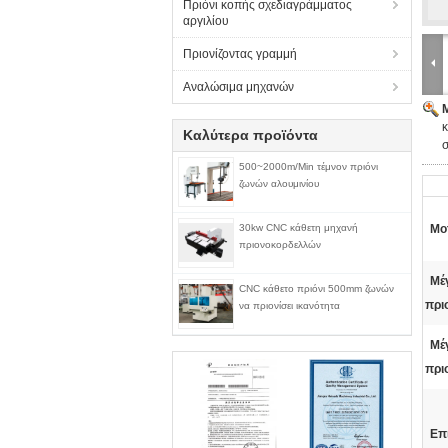
Πριόνι κοπής σχεδιαγράμματος
αργιλίου
Πριονίζοντας γραμμή
Αναλώσιμα μηχανών
κ
Καλύτερα προϊόντα
500~2000m/Min τέμνον πριόνι
ζωνών αλουμινίου
30kw CNC κάθετη μηχανή
Μο
πριονοκορδελλών
Μέ
CNC κάθετο πριόνι 500mm ζωνών
πριο
να πριονίσει ικανότητα
Μέ
πρι
Επ