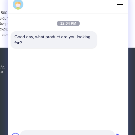
500-2000m/min η
37kw τέμνουσα μηχανή
βιομηχανική κάθετη
πριονιών ζωνών
12:04 PM
ώνη είδε στην υψηλή
μετάλλων με την
ακρίβεια την κάθετη
απείρως διευθετήσιμη
πριονοκορδέλλα
ταχύτητα VH0615
Good day, what product are you looking 
χάλυβα
for?
Αίτηση κράτησης
λής
το
Στείλετε
E-Mail
Χάρτης ιστότοπου
|
Mobile Site