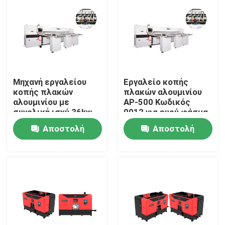
Μηχανή εργαλείου
Εργαλείο κοπής
κοπής πλακών
πλακών αλουμινίου
αλουμινίου με
AP-500 Κωδικός
συνολική ισχύ 36kw
0012 για ευρύ φάσμα
και ταχύτητα
εφαρμογών
Αποστολή
Αποστολή
σπινθήρα 3950 R.p.m.
Για το κόψιμο
ερώτησης
ερώτησης
μεγάλων υλικών
Σπίτι
Προϊόντα
Περίπου εμείς