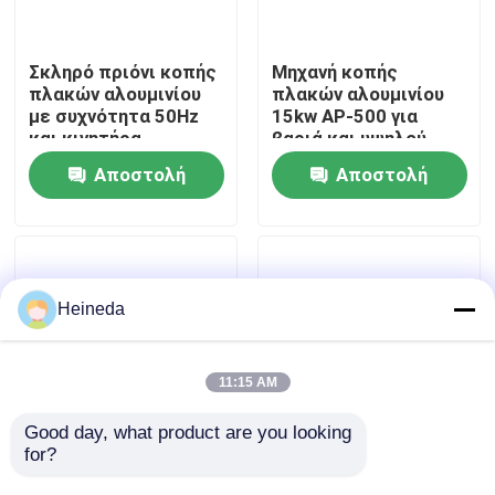
Γύρος εργοστασίων
Σκληρό πριόνι κοπής
Μηχανή κοπής
πλακών αλουμινίου
πλακών αλουμινίου
με συχνότητα 50Hz
15kw AP-500 για
Ποιοτικός έλεγχος
και κινητήρα
βαριά και υψηλού
κυψελών 25kw
όγκου κοπή
Αποστολή
Αποστολή
Μας ελάτε σε επαφή με
ερώτησης
ερώτησης
Ειδήσεις
Heineda
Ζητήστε ένα απόσπασμα
11:15 AM
CNC κυκλικό πριόνι
Good day, what product are you looking 
for?
36kw Αλουμινίου
Τεχνολογικά
πλάκας πριόνι με
χαρακτηριστικά
CNC πριόνια ζωνών