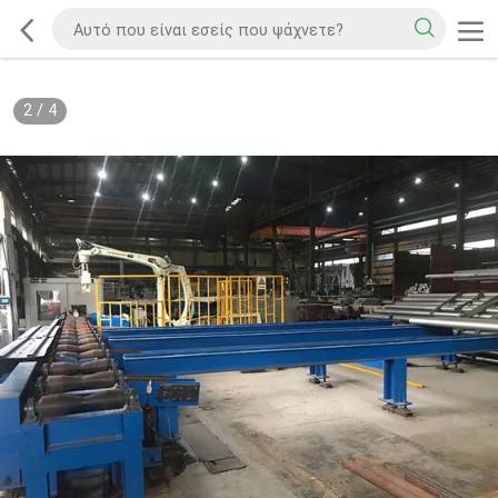
2
/
4