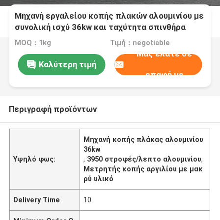
Μηχανή εργαλείου κοπής πλακών αλουμινίου με
συνολική ισχύ 36kw και ταχύτητα σπινθήρα
3950 R.p.m. Για το κόψιμο μεγάλων υλικών
MOQ：1kg
Τιμή：negotiable
Μας ελάτε σε
Καλύτερη τιμή
επαφή με
Περιγραφή προϊόντων
Μηχανή κοπής πλάκας αλουμινίου
36kw
Υψηλό φως:
,
3950 στροφές/λεπτο αλουμινίου
,
Μετρητής κοπής αργιλίου με μακ
ρύ υλικό
Delivery Time
10