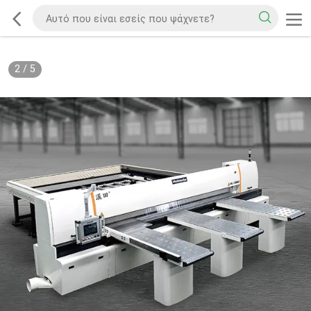
2
/
5