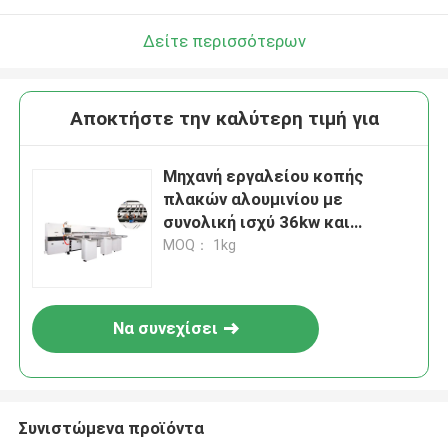
Δείτε περισσότερων
Αποκτήστε την καλύτερη τιμή για
Μηχανή εργαλείου κοπής
πλακών αλουμινίου με
συνολική ισχύ 36kw και
ταχύτητα σπινθήρα 3950
MOQ： 1kg
R.p.m. Για το κόψιμο μεγάλων
υλικών
Να συνεχίσει
Συνιστώμενα προϊόντα