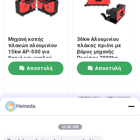
Γύρος εργοστασίων
Ποιοτικός έλεγχος
Μηχανή κοπής
36kw Αλουμινίου
πλακών αλουμινίου
πλάκας πριόνι με
15kw AP-500 για
βάρος μηχανής
Μας ελάτε σε επαφή με
βαριά και υψηλού
Περίπου 7000kg
όγκου κοπή
Συνολική ισχύς 36kw
Αποστολή
Αποστολή
Κώδικας 0012
Ειδήσεις
ερώτησης
ερώτησης
Ζητήστε ένα απόσπασμα
Heineda
CNC κυκλικό πριόνι
11:42 AM
CNC πριόνια ζωνών