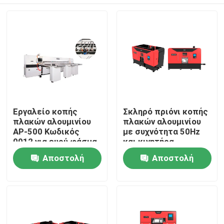
Εργαλείο κοπής
Σκληρό πριόνι κοπής
πλακών αλουμινίου
πλακών αλουμινίου
AP-500 Κωδικός
με συχνότητα 50Hz
0012 για ευρύ φάσμα
και κινητήρα
εφαρμογών
κυψελών 25kw
Σπίτι
Αποστολή
Αποστολή
ερώτησης
ερώτησης
Προϊόντα
Περίπου εμείς