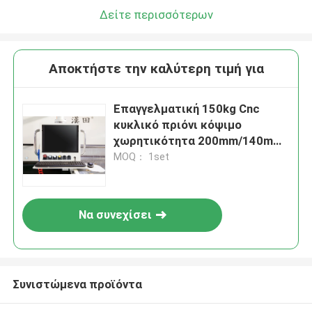
Δείτε περισσότερων
Αποκτήστε την καλύτερη τιμή για
Επαγγελματική 150kg Cnc
κυκλικό πριόνι κόψιμο
χωρητικότητα 200mm/140mm
2.2kw ισχύς κινητήρα
MOQ： 1set
Να συνεχίσει
Συνιστώμενα προϊόντα