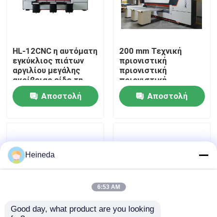
Γύρος εργοστασίων
HL-12CNC η αυτόματη
200 mm Τεχνική
Ποιοτικός έλεγχος
εγκύκλιος πιάτων
πριονιστική
αργιλίου μεγάλης
πριονιστική
ακρίβειας είδε τη
πριονιστική
Μας ελάτε σε επαφή με
μηχανή
πριονιστική
Αποστολή
Αποστολή
πριονιστική
πριονιστική
ερώτησης
ερώτησης
πριονιστική
Ειδήσεις
πριονιστική
πριονιστική
πριονιστική
Ζητήστε ένα απόσπασμα
Heineda
πριονιστική
πριονιστική
πριονιστική
CNC κυκλικό πριόνι
πριονιστική
6:53 AM
πριονιστική
πριονιστική
Good day, what product are you looking 
CNC πριόνια ζωνών
πριονιστική