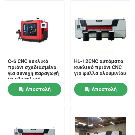
C-6 CNC κυκλικό
HL-12CNC αυτόματο
πριόνι σχεδιασμένο
κυκλικό πριόνι CNC
για συνεχή παραγωγή
για φύλλα αλουμινίου
με υδραυλικό
σύστημα και
Αποστολή
Αποστολή
αυτόματη
Σπίτι
τροφοδοσία για
ερώτησης
ερώτησης
πριόνιση μεταλλικών
ράβδων
Προϊόντα
Περίπου εμείς