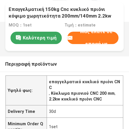
Επαγγελματική 150kg Cnc κυκλικό πριόνι
κόψιμο χωρητικότητα 200mm/140mm 2.2kw
ισχύς κινητήρα
MOQ：1set
Τιμή：estimate
Μας ελάτε σε
Καλύτερη τιμή
επαφή με
Περιγραφή προϊόντων
επαγγελματικό κυκλικό πριόνι CN
C
Υψηλό φως:
,
Κύκλωμα πριονιού CNC 200 mm
,
2.2kw κυκλικό πριόνι CNC
Delivery Time
30d
Minimum Order Q
1set