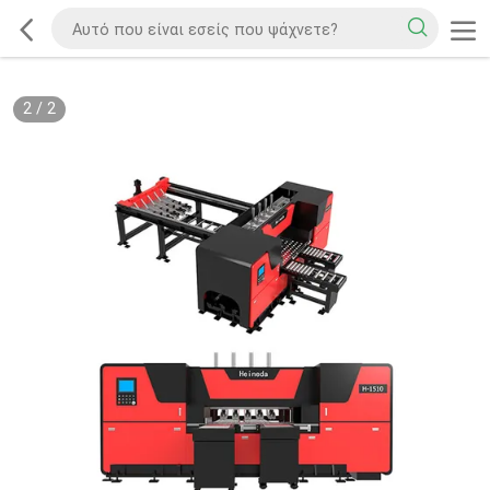
2
/
2