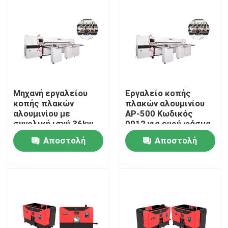
Μηχανή εργαλείου
Εργαλείο κοπής
κοπής πλακών
πλακών αλουμινίου
αλουμινίου με
AP-500 Κωδικός
συνολική ισχύ 36kw
0012 για ευρύ φάσμα
και ταχύτητα
εφαρμογών
Αποστολή
Αποστολή
σπινθήρα 3950 R.p.m.
Για το κόψιμο
Σπίτι
ερώτησης
ερώτησης
μεγάλων υλικών
Προϊόντα
Περίπου εμείς