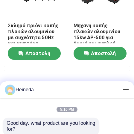
Γύρος εργοστασίων
Σκληρό πριόνι κοπής
Μηχανή κοπής
πλακών αλουμινίου
πλακών αλουμινίου
Ποιοτικός έλεγχος
με συχνότητα 50Hz
15kw AP-500 για
και κινητήρα
βαριά και υψηλού
κυψελών 25kw
όγκου κοπή
Αποστολή
Αποστολή
Μας ελάτε σε επαφή με
ερώτησης
ερώτησης
Ειδήσεις
Heineda
Ζητήστε ένα απόσπασμα
5:10 PM
CNC κυκλικό πριόνι
Good day, what product are you looking 
for?
36kw Αλουμινίου
Τεχνολογικά
CNC πριόνια ζωνών