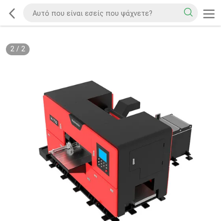
2
/
2