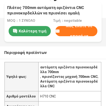
Πλάτος 700mm αυτόματη οριζόντια CNC
πριονοκορδελλών να πριονίσει ομαλή
επιφάνεια μηχανών
MOQ：1 ΣΥΝΟΛΟ
Τιμή：negotiable
Μας ελάτε σε
Καλύτερη τιμή
επαφή με
Περιγραφή προϊόντων
αυτόματη οριζόντια πριονοκορδέ
λλα 700mm
Υψηλό φως:
,
πριονίζοντας μηχανή 700mm CNC
,
Αυτόματη οριζόντια πριονοκορδέ
λλα CNC
Αριθμό μοντέλου
H710 CNC