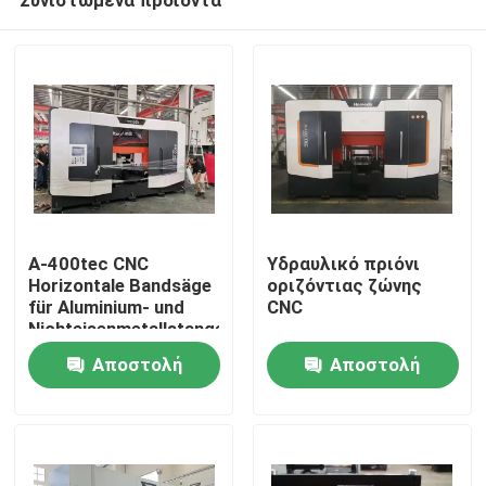
A-400tec CNC
Υδραυλικό πριόνι
Horizontale Bandsäge
οριζόντιας ζώνης
für Aluminium- und
CNC
Nichteisenmetallstangen
Σπίτι
mit automatischer
Αποστολή
Αποστολή
Zuführung und
Positionierung
ερώτησης
ερώτησης
Προϊόντα
Περίπου εμείς