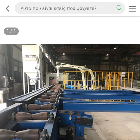
1
/
1