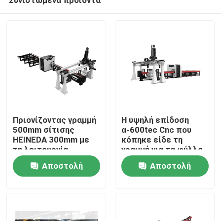
Πριονίζοντας γραμμή
Η υψηλή επίδοση
500mm σίτισης
α-600tec Cnc που
HEINEDA 300mm με
κόπηκε είδε τη
τη λειτουργία
γραμμή για τα φύλλα
Σπίτι
ελέγχου ασφάλειας
κραμάτων αργιλίου
Αποστολή
Αποστολή
ερώτησης
ερώτησης
Προϊόντα
Περίπου εμείς