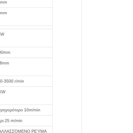
0mm
5mm
KW
00mm
38mm
0-3500 r/min
0KW
γρηγορότερο 10m/min
ρι 25 m/min
ΑΛΛΑΣΣΌΜΕΝΟ ΡΕΎΜΑ