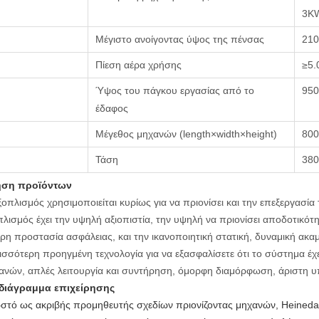
3K
Μέγιστο ανοίγοντας ύψος της πένσας
21
Πίεση αέρα χρήσης
≥5.
Ύψος του πάγκου εργασίας από το
950
έδαφος
Μέγεθος μηχανών (length×width×height)
80
Τάση
380
ήση προϊόντων
ξοπλισμός χρησιμοποιείται κυρίως για να πριονίσει και την επεξεργασία
πλισμός έχει την υψηλή αξιοπιστία, την υψηλή να πριονίσει αποδοτικότ
ρη προστασία ασφάλειας, και την ικανοποιητική στατική, δυναμική ακα
ισσότερη προηγμένη τεχνολογία για να εξασφαλίσετε ότι το σύστημα έχ
ανών, απλές λειτουργία και συντήρηση, όμορφη διαμόρφωση, άριστη 
διάγραμμα επιχείρησης
στό ως ακριβής προμηθευτής σχεδίων πριονίζοντας μηχανών, Heineda 