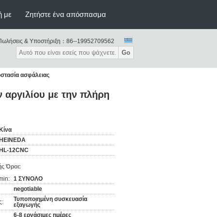
ή με
Ζητήστε ένα απόσπασμα
Πωλήσεις & Υποστήριξη：
86--19952709562
Go
οστασία ασφάλειας
 αργιλίου με την πλήρη
Κίνα
HEINEDA
HL-12CNC
ς Όροι:
min:
1 ΣΥΝΟΛΟ
negotiable
Τυποποιημένη συσκευασία
ς:
εξαγωγής
6-8 εργάσιμες ημέρες