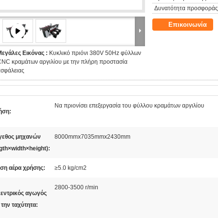
Δυνατότητα προσφοράς
Επικοινωνία
Μεγάλες Εικόνας :
Κυκλικό πριόνι 380V 50Hz φύλλων
CNC κραμάτων αργιλίου με την πλήρη προστασία
ασφάλειας
Να πριονίσει επεξεργασία του φύλλου κραμάτων αργιλίου
ήση:
γεθος μηχανών
8000mmx7035mmx2430mm
gth×width×height):
εση αέρα χρήσης:
≥5.0 kg/cm2
2800-3500 r/min
κεντρικός αγωγός
 την ταχύτητα: