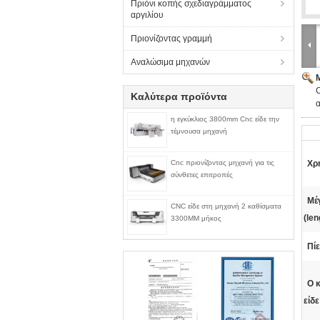
Πριόνι κοπής σχεδιαγράμματος
αργιλίου
Πριονίζοντας γραμμή
Αναλώσιμα μηχανών
Καλύτερα προϊόντα
η εγκύκλιος 3800mm Cnc είδε την
τέμνουσα μηχανή
Cnc πριονίζοντας μηχανή για τις
Χρ
σύνθετες επιτροπές
Μέ
CNC είδε στη μηχανή 2 καθίσματα
(len
3300MM μήκος
Πί
Ο 
είδε