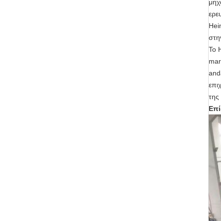
μηχ
ερε
Hei
στη
Το 
mar
and
επι
της
Επί