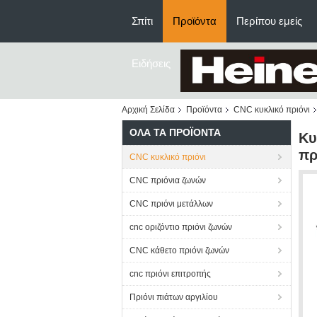
Σπίτι
Προϊόντα
Περίπου εμείς
Ειδήσεις
Αρχική Σελίδα
Προϊόντα
CNC κυκλικό πριόνι
ΌΛΑ ΤΑ ΠΡΟΪΌΝΤΑ
Κυ
πρ
CNC κυκλικό πριόνι
CNC πριόνια ζωνών
CNC πριόνι μετάλλων
cnc οριζόντιο πριόνι ζωνών
CNC κάθετο πριόνι ζωνών
cnc πριόνι επιτροπής
Πριόνι πιάτων αργιλίου