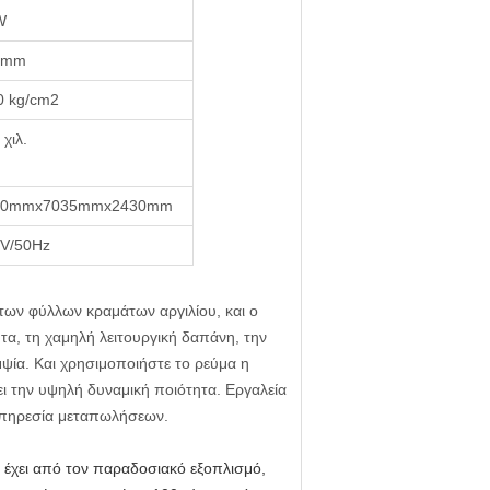
W
0mm
0 kg/cm2
 χιλ.
00mmx7035mmx2430mm
V/50Hz
 των φύλλων κραμάτων αργιλίου, και ο
ητα, τη χαμηλή λειτουργική δαπάνη, την
μψία. Και χρησιμοποιήστε το ρεύμα η
ει την υψηλή δυναμική ποιότητα. Εργαλεία
υπηρεσία μεταπωλήσεων.
έχει από τον παραδοσιακό εξοπλισμό,