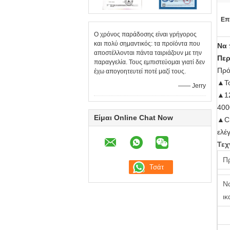
Επ
Ο χρόνος παράδοσης είναι γρήγορος
και πολύ σημαντικός: τα προϊόντα που
Να 
αποστέλλονται πάντα ταιριάζουν με την
Περ
παραγγελία. Τους εμπιστεύομαι γιατί δεν
Πρό
έχω απογοητευτεί ποτέ μαζί τους.
▲Το
—— Jerry
▲12
400
Είμαι Online Chat Now
▲CN
ελέ
Τεχ
Π
Να
ικ