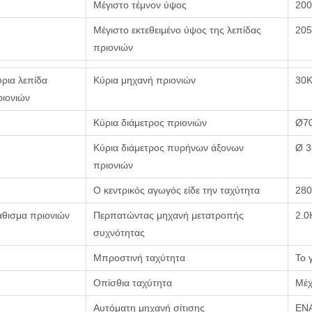
Μέγιστο τέμνον ύψος
20
Μέγιστο εκτεθειμένο ύψος της λεπίδας
20
πριονιών
ρια λεπίδα
Κύρια μηχανή πριονιών
30
ριονιών
Κύρια διάμετρος πριονιών
Ø7
Κύρια διάμετρος πυρήνων άξονων
Ø 
πριονιών
Ο κεντρικός αγωγός είδε την ταχύτητα
280
άθισμα πριονιών
Περπατώντας μηχανή μετατροπής
2.
συχνότητας
Μπροστινή ταχύτητα
Το 
Οπίσθια ταχύτητα
Μέχ
Αυτόματη μηχανή σίτισης
ΕΝ