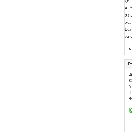
Q: 
Α: 
σε 
σας
Εάν
να 
ε
Στ
J
C
Υ
Τ
Φ