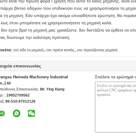
Αυτό είναι την πρώτη φορά Ι χρήση που αυτό το είδος μηχανής, είναι εύκ
Υπάρχει βίντεο οδηγών που επιδεικνύει πώς να χρησιμοποιήσει τη μηχανή
με τη μηχανή. Εάν υπάρχει έχει ακόμα οποιαδήποτε ερώτηση, θα παράσχ
 έως ότου μπορέσατε να χρησιμοποιήσετε τη μηχανή καλά.
 δεν έχετε βρεί τη μηχανή μας χρειάζεστε, δεν διστάζετε να έρθετε σε ε
σας δώσουμε την καλύτερη πρόταση.
,
,
τικέτα:
cnc είδε τη μηχανή
cnc πριόνι κοπής
cnc πριονίζοντας μηχανή
οιχεία επικοινωνίας
iangsu Heineda Machinery Industrial
Στείλετε το ερώτημά 
o.,Ltd
πεύθυνος Επικοινωνίας:
Mr. Ying Xiang
ηλ.::
19952709562
αξ:
86-510-87012126