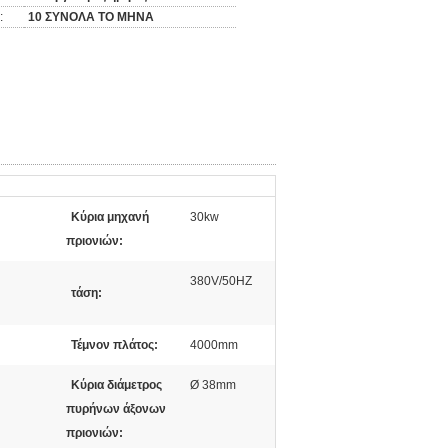
:
10 ΣΥΝΟΛΑ ΤΟ ΜΗΝΑ
Κύρια μηχανή
30kw
πριονιών:
380V/50HZ
τάση:
Τέμνον πλάτος:
4000mm
Κύρια διάμετρος
Ø 38mm
πυρήνων άξονων
πριονιών: