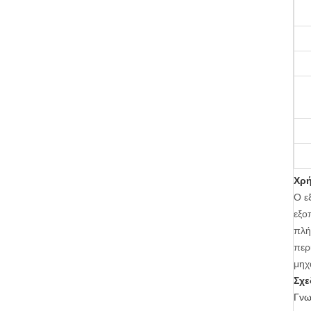
Χρ
Ο ε
εξο
πλή
περ
μηχ
Σχε
Γνω