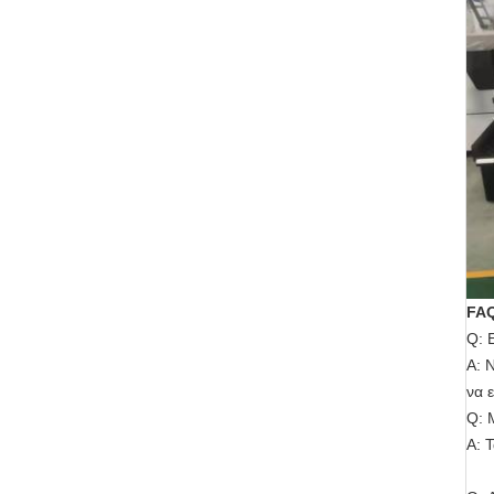
FA
Q: 
Α: 
να 
Q: 
Α: 