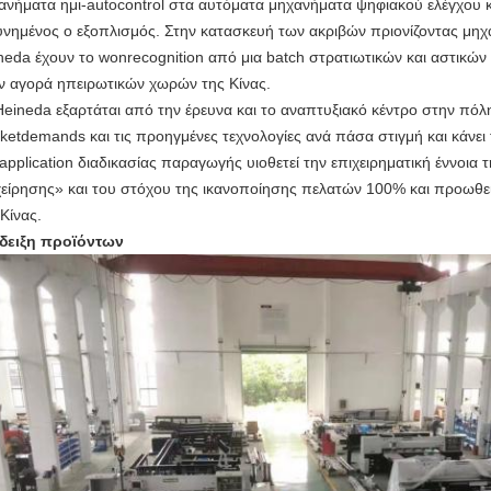
ανήματα ημι-autocontrol στα αυτόματα μηχανήματα ψηφιακού ελέγχου 
υνημένος ο εξοπλισμός. Στην κατασκευή των ακριβών πριονίζοντας μηχ
neda έχουν το wonrecognition από μια batch στρατιωτικών και αστικώ
ν αγορά ηπειρωτικών χωρών της Κίνας.
Heineda εξαρτάται από την έρευνα και το αναπτυξιακό κέντρο στην πόλη 
ketdemands και τις προηγμένες τεχνολογίες ανά πάσα στιγμή και κάνει 
application διαδικασίας παραγωγής υιοθετεί την επιχειρηματική έννοια 
χείρησης» και του στόχου της ικανοποίησης πελατών 100% και προωθεί
 Κίνας.
δειξη προϊόντων