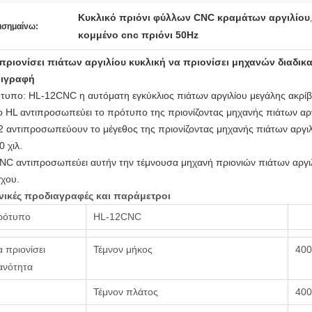
Κυκλικό πριόνι φύλλων CNC κραμάτων αργιλίου
ισημαίνω:
κομμένο cnc πριόνι 50Hz
πριονίσει πιάτων αργιλίου κυκλική να πριονίσει μηχανών διαδικ
ιγραφή
τυπο: HL-12CNC η αυτόματη εγκύκλιος πιάτων αργιλίου μεγάλης ακρίβε
 HL αντιπροσωπεύει το πρότυπο της πριονίζοντας μηχανής πιάτων αργ
 αντιπροσωπεύουν το μέγεθος της πριονίζοντας μηχανής πιάτων αργιλ
0 χιλ.
C αντιπροσωπεύει αυτήν την τέμνουσα μηχανή πριονιών πιάτων αργιλ
γχου.
νικές προδιαγραφές και παράμετροι
ρότυπο
HL-12CNC
 πριονίσει
Τέμνον μήκος
40
ανότητα
Τέμνον πλάτος
40