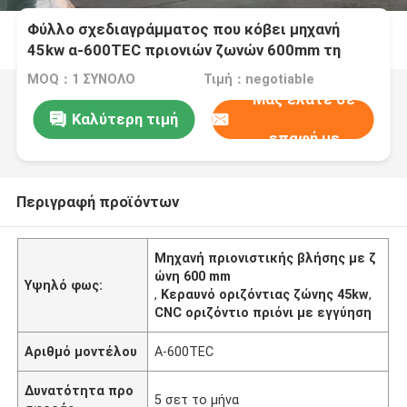
Φύλλο σχεδιαγράμματος που κόβει μηχανή
45kw α-600TEC πριονιών ζωνών 600mm τη
βαρέων καθηκόντων οριζόντια
MOQ：1 ΣΥΝΟΛΟ
Τιμή：negotiable
Μας ελάτε σε
Καλύτερη τιμή
επαφή με
Περιγραφή προϊόντων
Μηχανή πριονιστικής βλήσης με ζ
ώνη 600 mm
Υψηλό φως:
,
Κεραυνό οριζόντιας ζώνης 45kw
,
CNC οριζόντιο πριόνι με εγγύηση
Αριθμό μοντέλου
Α-600TEC
Δυνατότητα προ
5 σετ το μήνα