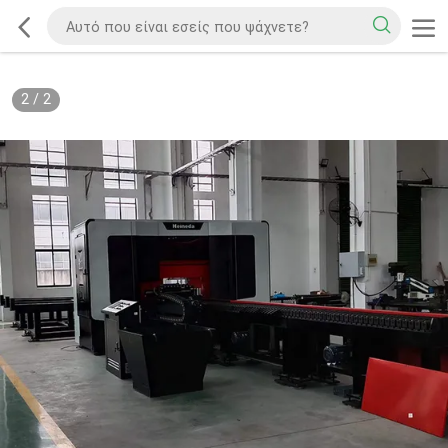
2
/
2